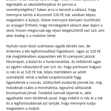
leginkább az okostelefonjához és persze a
személyiségéhez? Sokan arra is keresik a választ, hogy
mennyire tartós a kiszemelt S20 FE tok, valóban képes
megvédeni a kütyüt, illetve mennyire könnyen tisztítható
az anyaga? Érthető, hogy mindegyikre választ akar kapni a
vevő, hiszen mégiscsak egy olyan kiegészítőről van szó, ami
akár évekig is a mobilon lehet.
Nyilván ezen kívül számtalan egyéb kérdés van, de
érdemes a két legfontosabbal foglalkozni. Ugye az S20 FE
tok megítélésében alapvetően két fő szempont játszik
főszerepet: a külső és a funkcionalitás. Az előbbinél ugye
az egyéni választásról van szó. Az, hogy pontosan hogyan
is néz ki az S20 FE tok, teljes mértékben az adott
személytől, tehát a kellék tulajdonosától függ.
Egyeseknek a csicsás, túldíszített eszközök jönnek be, míg
másoknak csakis a minimalista, egyszínű változatok
bizonyulnak jónak. Továbbá vannak olyanok is, akik
egyáltalán nem törődnek azzal, hogy miként is néz ki a tok
és a legfontosabbnak azt tartják, hogy mennyire tudja
megvédeni a mobilt.