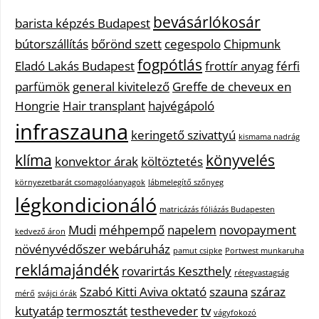
bevásárlókosár
barista képzés Budapest
bútorszállítás
bőrönd szett
cegespolo
Chipmunk
fogpótlás
Eladó Lakás Budapest
frottír anyag
férfi
parfümök
general kivitelező
Greffe de cheveux en
Hongrie
Hair transplant
hajvégápoló
infraszauna
keringető szivattyú
kismama nadrág
klíma
könyvelés
konvektor árak
költöztetés
környezetbarát csomagolóanyagok
lábmelegítő szőnyeg
légkondicionáló
matricázás fóliázás Budapesten
Mudi
méhpempő
napelem
novopayment
kedvező áron
növényvédőszer webáruház
pamut csipke
Portwest munkaruha
reklámajándék
rovarirtás Keszthely
rétegvastagság
Szabó Kitti Aviva oktató
szauna
száraz
mérő
svájci órák
kutyatáp
termosztát
testheveder
tv
vágyfokozó