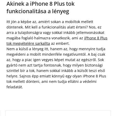
Akinek a iPhone 8 Plus tok
funkcionalitása a lényeg
Itt jön a képbe az, amiért sokan a mobiltok mellett
döntenek. Mit kell a funkcionalitás alatt érteni? Nos, ez
arra a tulajdonságra vagy sokkal inkább jellemvonásokat
magába foglaló halmazra vonatkozik, ami az
iPhone 8 Plus
tok megvételére sarkallta
az embert.
Nem a külső a lényeg itt, hanem az, hogy mennyire tudja
megvédeni a mobilt mindenféle negatívumtól. A baj csak
az, hogy a piac igen vegyes képet mutat az egészről. Sok
gyártó nem azt tartja fontosnak, hogy milyen biztonsági
szinttel bír a tok, hanem sokkal inkább a külsőt teszi első
helyre. Sajnos épp emiatt könnyű egy olyan iPhone 8 Plus
tok mellett dönteni, ami nem tudja ellátni a védelmi
feladatát.
KERESÉS: