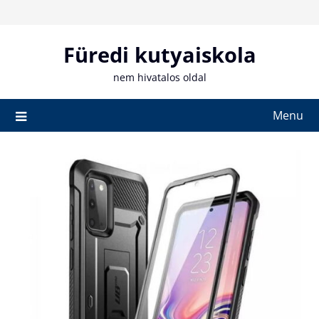
Skip
to
content
Füredi kutyaiskola
nem hivatalos oldal
Menu