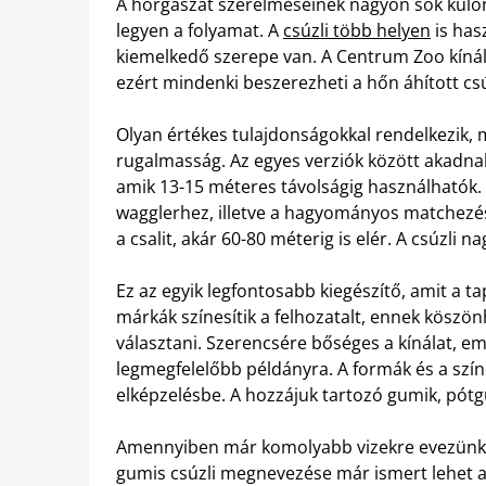
A horgászat szerelmeseinek nagyon sok külö
legyen a folyamat. A
csúzli több helyen
is has
kiemelkedő szerepe van. A Centrum Zoo kíná
ezért mindenki beszerezheti a hőn áhított csúz
Olyan értékes tulajdonságokkal rendelkezik, 
rugalmasság. Az egyes verziók között akadnak 
amik 13-15 méteres távolságig használhatók. 
wagglerhez, illetve a hagyományos matchezéshe
a csalit, akár 60-80 méterig is elér. A csúzli 
Ez az egyik legfontosabb kiegészítő, amit a 
márkák színesítik a felhozatalt, ennek köszö
választani. Szerencsére bőséges a kínálat, emi
legmegfelelőbb példányra. A formák és a szín
elképzelésbe. A hozzájuk tartozó gumik, pót
Amennyiben már komolyabb vizekre evezünk, 
gumis csúzli megnevezése már ismert lehet a