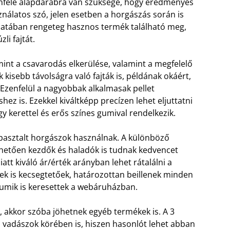
nféle alapdarabra van szüksége, hogy eredményes
ználatos szó, jelen esetben a horgászás során is
latában rengeteg hasznos termék található meg,
li fajtát.
mint a csavarodás elkerülése, valamint a megfelelő
kisebb távolságra való fajták is, példának okáért,
Ezenfelül a nagyobbak alkalmasak pellet
z is. Ezekkel kiváltképp precízen lehet eljuttatni
nagy kerettel és erős színes gumival rendelkezik.
tapasztalt horgászok használnak. A különböző
nhetően kezdők és haladók is tudnak kedvencet
att kiváló ár/érték arányban lehet rátalálni a
ek is kecsegtetőek, határozottan beillenek minden
gumik is keresettek a webáruházban.
akkor szóba jöhetnek egyéb termékek is. A 3
 vadászok körében is, hiszen hasonlót lehet abban