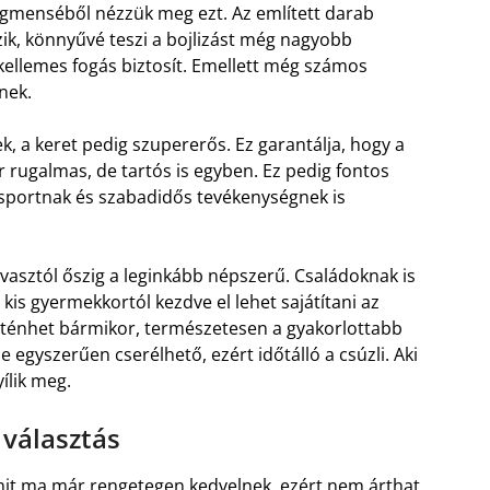
zegmenséből nézzük meg ezt. Az említett darab
k, könnyűvé teszi a bojlizást még nagyobb
, kellemes fogás biztosít. Emellett még számos
nek.
 a keret pedig szupererős. Ez garantálja, hogy a
r rugalmas, de tartós is egyben. Ez pedig fontos
 sportnak és szabadidős tevékenységnek is
vasztól őszig a leginkább népszerű. Családoknak is
kis gyermekkortól kezdve el lehet sajátítani az
örténhet bármikor, természetesen a gyakorlottabb
 egyszerűen cserélhető, ezért időtálló a csúzli. Aki
ílik meg.
 választás
amit ma már rengetegen kedvelnek, ezért nem árthat