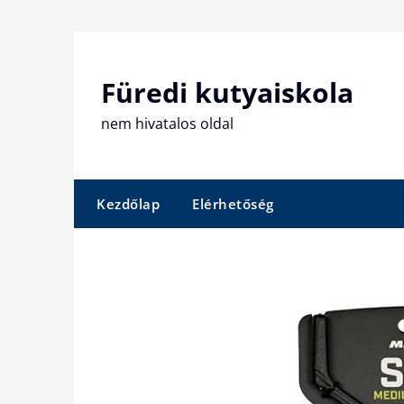
Skip
to
content
Füredi kutyaiskola
nem hivatalos oldal
Kezdőlap
Elérhetőség