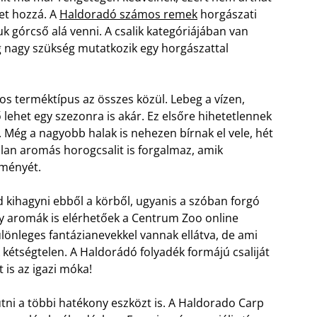
et hozzá. A
Haldoradó számos remek
horgászati
juk górcső alá venni. A csalik kategóriájában van
g nagy szükség mutatkozik egy horgászattal
os terméktípus az összes közül. Lebeg a vízen,
 lehet egy szezonra is akár. Ez elsőre hihetetlennek
 Még a nagyobb halak is nehezen bírnak el vele, hét
lan aromás horogcsalit is forgalmaz, amik
lményét.
bad kihagyni ebből a körből, ugyanis a szóban forgó
ny aromák is elérhetőek a Centrum Zoo online
különleges fantázianevekkel vannak ellátva, de ami
kétségtelen. A Haldorádó folyadék formájú csaliját
 is az igazi móka!
tni a többi hatékony eszközt is. A Haldorado Carp