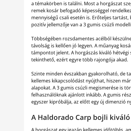
a témakörben is találni. Most a horgászat s
remek kosár befogadó képességgel rendelkezi
mennyiségű csali esetén is. Erőteljes tartást
pozitív jellemzője van a 3 gumis csúzli modell
Többségében rozsdamentes acélból készülnek,
távolság is kellően jó legyen. A műanyag kosá
támpontot jelent. A horgászás kiváló hétvégi
tekinthető, ezért egyre több rajongója akad.
Szinte minden évszakban gyakorolható, de ta
kellemes kikapcsolódást nyújthat, hiszen már 
alapokat. A 3 gumis csúzli megismerése is t
felhasználóknak ajánlott inkább. A gumis része
egyszer kipróbálja, az előtt egy új dimenzió ny
A Haldorado Carp bojli kiváló
A horgászat egy igazán kellemes időtöltés, 