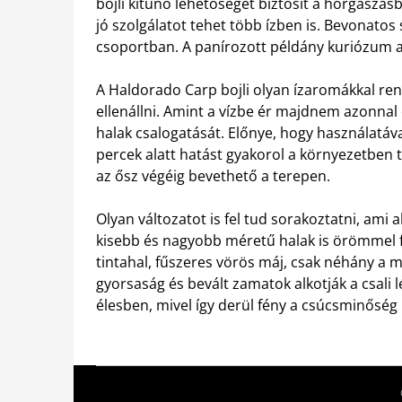
bojli kitűnő lehetőséget biztosít a horgászás
jó szolgálatot tehet több ízben is. Bevonatos
csoportban. A panírozott példány kuriózum a 
A Haldorado Carp bojli olyan ízaromákkal re
ellenállni. Amint a vízbe ér majdnem azonnal e
halak csalogatását. Előnye, hogy használatával
percek alatt hatást gyakorol a környezetben t
az ősz végéig bevethető a terepen.
Olyan változatot is fel tud sorakoztatni, ami 
kisebb és nagyobb méretű halak is örömmel fo
tintahal, fűszeres vörös máj, csak néhány a 
gyorsaság és bevált zamatok alkotják a csali l
élesben, mivel így derül fény a csúcsminőség