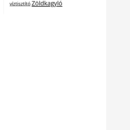
Zöldkagyló
víztisztító