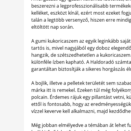
beszerezni a legprofesszionálisabb termékek
kelléket, eszközt kínál, ezért most ezeket fog
talán a legtöbb versenyző, hiszen erre mindi
eltöltött nap során.
A gumi kukoricaszem az egyik leginkább saját
tartós is, mivel nagyjából egy doboz elegendő
hangzik, de szétszedhetetlen a kukoricaszem.
különféle ízben kapható. A Haldoradó számta
garantáltan biztosítják a sikeres horgászás é
A bojlik, illetve a pelletek területét sem sza
márka itt is remekel. Ezeken túl még folyéko
polcain. Érdemes rájuk egy pillantást vetni, 
ettől is fontosabb, hogy az eredményességük 
vízzel keverve kell alkalmazni, majd kezdődhet
Még jobban elmélyedve a témában át lehet fu