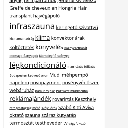
anyag
férfi parfümök
general kivitelező
Greffe de cheveux en Hongrie
Hair
transplant
hajvégápoló
infraszauna
keringető szivattyú
klíma
konvektor árak
kismama nadrág
könyvelés
költöztetés
környezetbarát
csomagolóanyagok
lábmelegítő szőnyeg
légkondicionáló
matricázás fóliázás
Mudi
méhpempő
Budapesten kedvező áron
napelem
novopayment
növényvédőszer
webáruház
pamut csipke
Portwest munkaruha
reklámajándék
rovarirtás Keszthely
Szabó Kitti Aviva
rétegvastagság mérő
svájci órák
oktató
szauna
száraz kutyatáp
termosztát
testheveder
tv
vágyfokozó