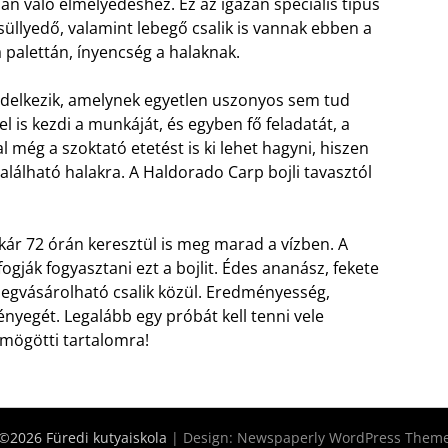
ban való elmélyedéshez. Ez az igazán speciális típus
 süllyedő, valamint lebegő csalik is vannak ebben a
palettán, ínyencség a halaknak.
ndelkezik, amelynek egyetlen uszonyos sem tud
l is kezdi a munkáját, és egyben fő feladatát, a
 még a szoktató etetést is ki lehet hagyni, hiszen
alálható halakra. A Haldorado Carp bojli tavasztól
akár 72 órán keresztül is meg marad a vízben. A
gják fogyasztani ezt a bojlit. Édes ananász, fekete
megvásárolható csalik közül. Eredményesség,
ényegét. Legalább egy próbát kell tenni vele
 mögötti tartalomra!
©2026 Füredi kutyaiskola
| Design:
Newspaperly WordPress Them