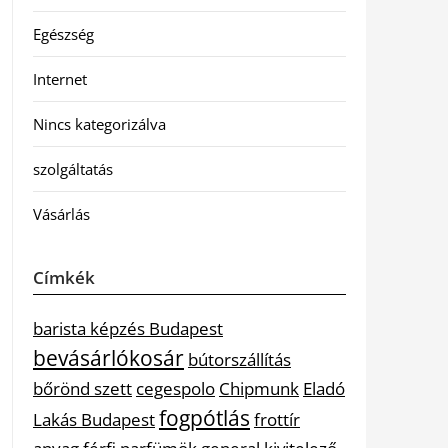
Egészség
Internet
Nincs kategorizálva
szolgáltatás
Vásárlás
Címkék
barista képzés Budapest
bevásárlókosár
bútorszállítás
bőrönd szett
cegespolo
Chipmunk
Eladó
fogpótlás
Lakás Budapest
frottír