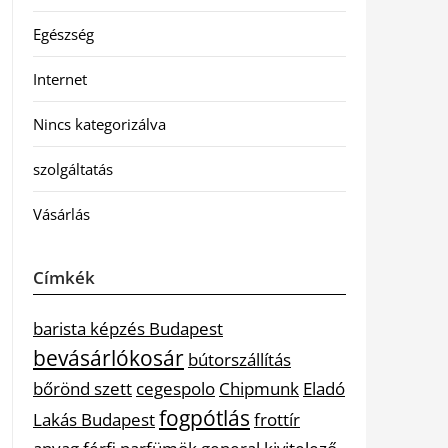
Egészség
Internet
Nincs kategorizálva
szolgáltatás
Vásárlás
Címkék
barista képzés Budapest
bevásárlókosár
bútorszállítás
bőrönd szett
cegespolo
Chipmunk
Eladó
fogpótlás
Lakás Budapest
frottír