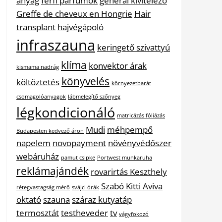
anyag
férfi parfümök
general kivitelező
Greffe de cheveux en Hongrie
Hair
transplant
hajvégápoló
infraszauna
keringető szivattyú
klíma
konvektor árak
kismama nadrág
könyvelés
költöztetés
környezetbarát
csomagolóanyagok
lábmelegítő szőnyeg
légkondicionáló
matricázás fóliázás
Mudi
méhpempő
Budapesten kedvező áron
napelem
novopayment
növényvédőszer
webáruház
pamut csipke
Portwest munkaruha
reklámajándék
rovarirtás Keszthely
Szabó Kitti Aviva
rétegvastagság mérő
svájci órák
oktató
szauna
száraz kutyatáp
termosztát
testheveder
tv
vágyfokozó