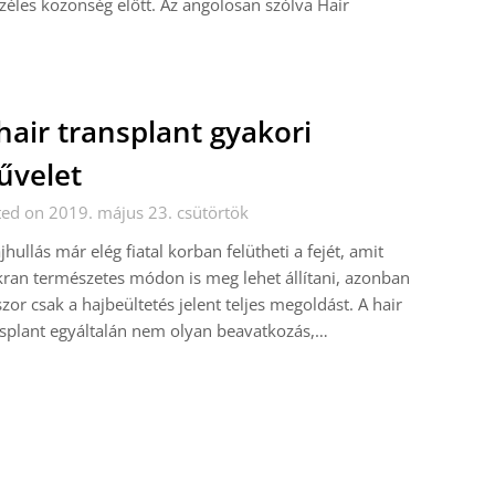
éles közönség előtt. Az angolosan szólva Hair
hair transplant gyakori
velet
ed on 2019. május 23. csütörtök
jhullás már elég fiatal korban felütheti a fejét, amit
ran természetes módon is meg lehet állítani, azonban
zor csak a hajbeültetés jelent teljes megoldást. A hair
splant egyáltalán nem olyan beavatkozás,…