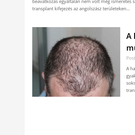
beavatkozás egyáltalán nem volt még ismeretes sz
transplant kifejezés az angolszász területeken…
A 
mű
Post
A ha
gyak
soks
tran