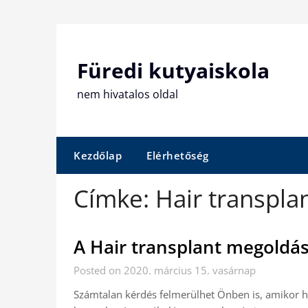
Skip
to
content
Füredi kutyaiskola
nem hivatalos oldal
Kezdőlap
Elérhetőség
Címke:
Hair transpla
A Hair transplant megoldá
Posted on 2020. március 15. vasárnap
Számtalan kérdés felmerülhet Önben is, amikor ha