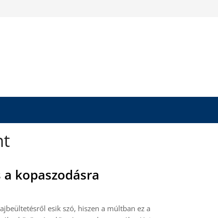
nt
s a kopaszodásra
jbeültetésről esik szó, hiszen a múltban ez a