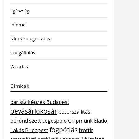
Egészség
Internet
Nincs kategorizálva
szolgáltatás
Vásárlás
Címkék
barista képzés Budapest
bevásárlókosár
bútorszállítás
bőrönd szett
cegespolo
Chipmunk
Eladó
fogpótlás
Lakás Budapest
frottír