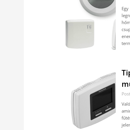
Egy 
legn
hőm
csup
ener
ter
Ti
m
Post
Való
amir
fűté
jele