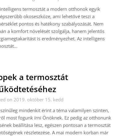
intelligens termosztát a modern otthonok egyik
épszerűbb okoseszköze, ami lehetővé teszi a
érséklet pontos és hatékony szabályozását. Nem
án a komfort növelését szolgálja, hanem jelentős
giamegtakarítást is eredményezhet. Az intelligens
mosztát…
ppek a termosztát
űködtetéséhez
ed on 2019. október 15. kedd
színűleg mindenkit érint a téma valamilyen szinten,
ől most fogunk írni Önöknek. Ez pedig az otthonunk
sének beállítása lesz, egészen pontosan a termosztát
ntőségének részletezése. A mai modern korban már