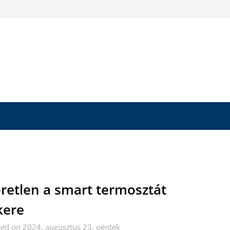
retlen a smart termosztát
kere
ed on 2024. augusztus 23. péntek