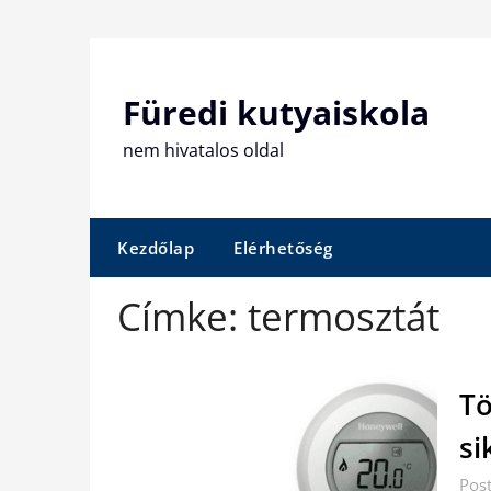
Skip
to
content
Füredi kutyaiskola
nem hivatalos oldal
Kezdőlap
Elérhetőség
Címke:
termosztát
Tö
si
Post