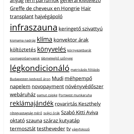
anyag
férfi parfümök
general kivitelező
Greffe de cheveux en Hongrie
Hair
transplant
hajvégápoló
infraszauna
keringető szivattyú
klíma
konvektor árak
kismama nadrág
könyvelés
költöztetés
környezetbarát
csomagolóanyagok
lábmelegítő szőnyeg
légkondicionáló
matricázás fóliázás
Mudi
méhpempő
Budapesten kedvező áron
napelem
novopayment
növényvédőszer
webáruház
pamut csipke
Portwest munkaruha
reklámajándék
rovarirtás Keszthely
Szabó Kitti Aviva
rétegvastagság mérő
svájci órák
oktató
szauna
száraz kutyatáp
termosztát
testheveder
tv
vágyfokozó