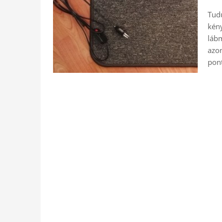
Tud
kény
lábm
azon
pon