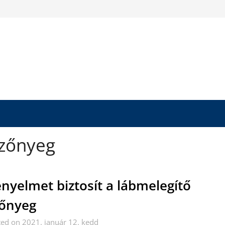
szőnyeg
nyelmet biztosít a lábmelegítő
őnyeg
ed on 2021. január 12. kedd