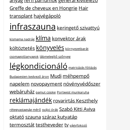
anyag
férfi parfümök
general kivitelező
Greffe de cheveux en Hongrie
Hair
transplant
hajvégápoló
infraszauna
keringető szivattyú
klíma
konvektor árak
kismama nadrág
könyvelés
költöztetés
környezetbarát
csomagolóanyagok
lábmelegítő szőnyeg
légkondicionáló
matricázás fóliázás
Mudi
méhpempő
Budapesten kedvező áron
napelem
novopayment
növényvédőszer
webáruház
pamut csipke
Portwest munkaruha
reklámajándék
rovarirtás Keszthely
Szabó Kitti Aviva
rétegvastagság mérő
svájci órák
oktató
szauna
száraz kutyatáp
termosztát
testheveder
tv
vágyfokozó