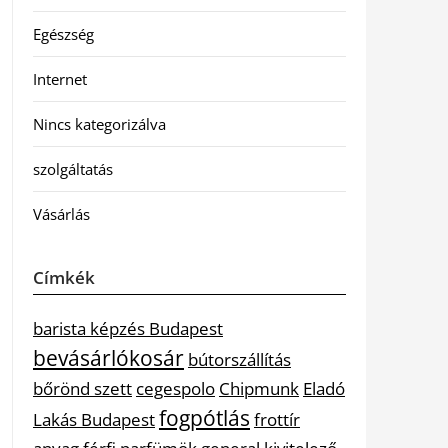
Egészség
Internet
Nincs kategorizálva
szolgáltatás
Vásárlás
Címkék
barista képzés Budapest
bevásárlókosár
bútorszállítás
bőrönd szett
cegespolo
Chipmunk
Eladó
fogpótlás
Lakás Budapest
frottír