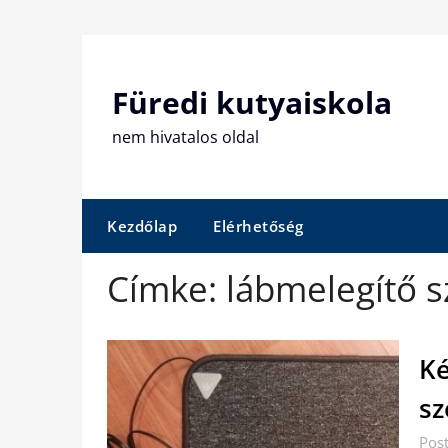
Skip
to
content
Füredi kutyaiskola
nem hivatalos oldal
Kezdőlap
Elérhetőség
Címke:
lábmelegítő 
Ké
sz
Post