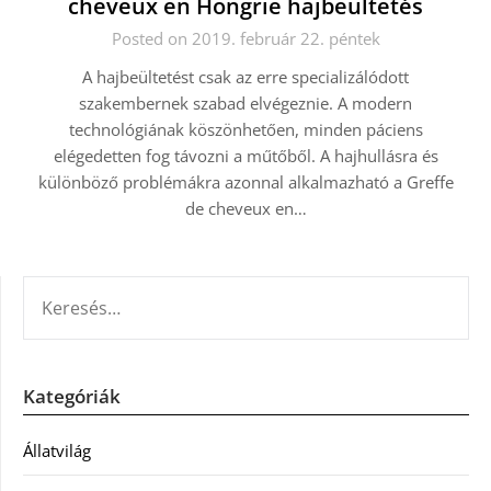
cheveux en Hongrie hajbeültetés
Posted on 2019. február 22. péntek
A hajbeültetést csak az erre specializálódott
szakembernek szabad elvégeznie. A modern
technológiának köszönhetően, minden páciens
elégedetten fog távozni a műtőből. A hajhullásra és
különböző problémákra azonnal alkalmazható a Greffe
de cheveux en…
KERESÉS:
Kategóriák
Állatvilág