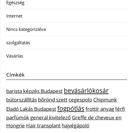
Egészség
Internet
Nincs kategorizálva
szolgáltatás
Vásárlás
Címkék
bevásárlókosár
barista képzés Budapest
bútorszállítás
bőrönd szett
cegespolo
Chipmunk
fogpótlás
Eladó Lakás Budapest
frottír anyag
férfi
parfümök
general kivitelező
Greffe de cheveux en
Hongrie
Hair transplant
hajvégápoló