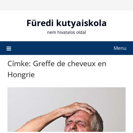
Skip
to
content
Füredi kutyaiskola
nem hivatalos oldal
Menu
Címke:
Greffe de cheveux en
Hongrie