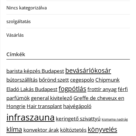
Nincs kategorizálva
szolgáltatás
Vásárlás
Címkék
bevásárlókosár
barista képzés Budapest
bútorszállítás
bőrönd szett
cegespolo
Chipmunk
fogpótlás
Eladó Lakás Budapest
frottír anyag
férfi
parfümök
general kivitelező
Greffe de cheveux en
Hongrie
Hair transplant
hajvégápoló
infraszauna
keringető szivattyú
kismama nadrág
klíma
könyvelés
konvektor árak
költöztetés