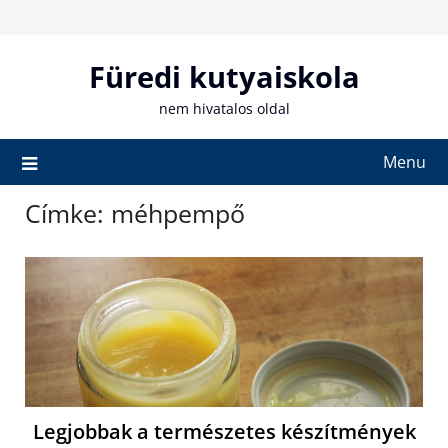
Skip
to
content
Füredi kutyaiskola
nem hivatalos oldal
Menu
Címke:
méhpempő
Legjobbak a természetes készítmények