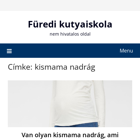
Skip
to
content
Füredi kutyaiskola
nem hivatalos oldal
Menu
Címke:
kismama nadrág
Van olyan kismama nadrág, ami