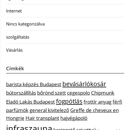
Internet
Nincs kategorizálva
szolgáltatás
Vásárlás
Címkék
bevásárlókosár
barista képzés Budapest
bútorszállítás
bőrönd szett
cegespolo
Chipmunk
fogpótlás
Eladó Lakás Budapest
frottír anyag
férfi
parfümök
general kivitelező
Greffe de cheveux en
Hongrie
Hair transplant
hajvégápoló
infraszauna
keringető szivattyú