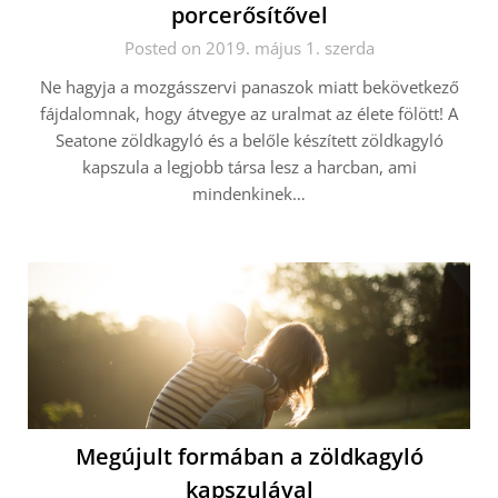
porcerősítővel
Posted on 2019. május 1. szerda
Ne hagyja a mozgásszervi panaszok miatt bekövetkező
fájdalomnak, hogy átvegye az uralmat az élete fölött! A
Seatone zöldkagyló és a belőle készített zöldkagyló
kapszula a legjobb társa lesz a harcban, ami
mindenkinek…
Megújult formában a zöldkagyló
kapszulával