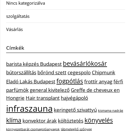
Nincs kategorizálva
szolgáltatás
Vásárlás
Címkék
bevásárlókosár
barista képzés Budapest
bútorszállítás
bőrönd szett
cegespolo
Chipmunk
fogpótlás
Eladó Lakás Budapest
frottír anyag
férfi
parfümök
general kivitelező
Greffe de cheveux en
Hongrie
Hair transplant
hajvégápoló
infraszauna
keringető szivattyú
kismama nadrág
klíma
könyvelés
konvektor árak
költöztetés
környezetbarát csomagolóanyagok
lábmelegítő szőnyeg