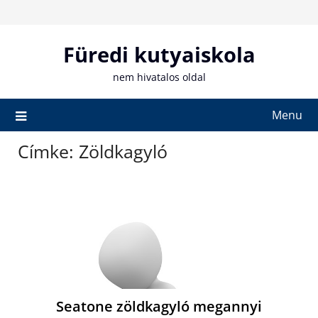
Skip
to
content
Füredi kutyaiskola
nem hivatalos oldal
Menu
Címke:
Zöldkagyló
Seatone zöldkagyló megannyi