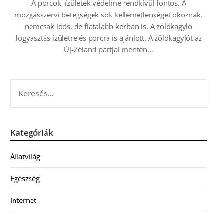
A porcok, ízületek védelme rendkívül fontos. A
mozgásszervi betegségek sok kellemetlenséget okoznak,
nemcsak idős, de fiatalabb korban is. A zöldkagyló
fogyasztás ízületre és porcra is ajánlott. A zöldkagylót az
Új-Zéland partjai mentén…
KERESÉS:
Kategóriák
Állatvilág
Egészség
Internet