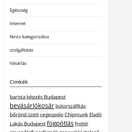
Egészség
Internet
Nincs kategorizálva
szolgáltatás
Vásárlás
Címkék
barista képzés Budapest
bevásárlókosár
bútorszállítás
bőrönd szett
cegespolo
Chipmunk
Eladó
fogpótlás
Lakás Budapest
frottír