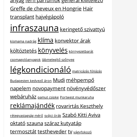
anyag
férfi parfümök
general kivitelező
Greffe de cheveux en Hongrie
Hair
transplant
hajvégápoló
infraszauna
keringető szivattyú
klíma
konvektor árak
kismama nadrág
könyvelés
költöztetés
környezetbarát
csomagolóanyagok
lábmelegítő szőnyeg
légkondicionáló
matricázás fóliázás
Mudi
méhpempő
Budapesten kedvező áron
napelem
novopayment
növényvédőszer
webáruház
pamut csipke
Portwest munkaruha
reklámajándék
rovarirtás Keszthely
Szabó Kitti Aviva
rétegvastagság mérő
svájci órák
oktató
szauna
száraz kutyatáp
termosztát
testheveder
tv
vágyfokozó