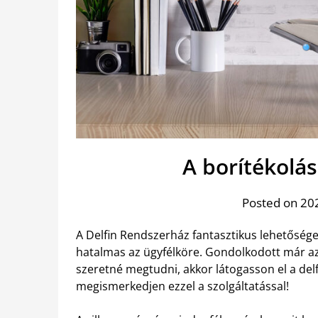
A borítékolá
Posted on 202
A Delfin Rendszerház fantasztikus lehetősége
hatalmas az ügyfélköre. Gondolkodott már a
szeretné megtudni, akkor látogasson el a del
megismerkedjen ezzel a szolgáltatással!