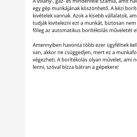
A villany-, gáz- és mindenféle számla, amit h
egy gép munkájának köszönhető. A kézi borít
kivételek vannak.
Azok a kisebb vállalatok, 
tudják kivitelezni ezt a munkát, biztosan nem
főleg az automatikus borítékolás műveletét e
Amennyiben havonta több ezer ügyfélnek kell 
van, akkor ne csüggedjen, mert ez a munkafo
végezheti. A borítékolás olyan művelet, ami
lenni, szóval bízza bátran a gépekere!