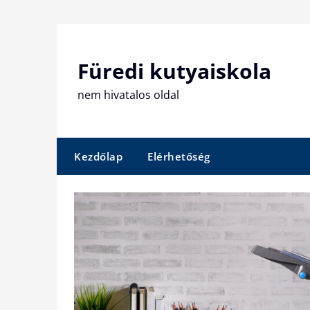
Skip
to
content
Füredi kutyaiskola
nem hivatalos oldal
Kezdőlap
Elérhetőség