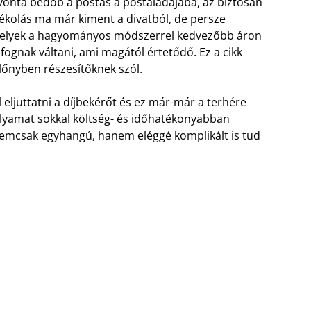
avonta bedob a postás a postaládájába, az biztosan
ékolás ma már kiment a divatból, de persze
amelyek a hagyományos módszerrel kedvezőbb áron
 fognak váltani, ami magától értetődő. Ez a cikk
lőnyben részesítőknek szól.
eljuttatni a díjbekérőt és ez már-már a terhére
lyamat sokkal költség- és időhatékonyabban
 nemcsak egyhangú, hanem eléggé komplikált is tud