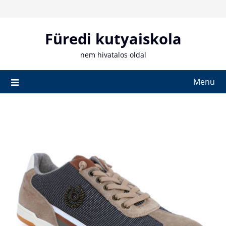
Skip
to
content
Füredi kutyaiskola
nem hivatalos oldal
Menu