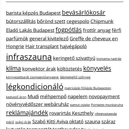
bevásárlókosár
barista képzés Budapest
bútorszállítás
bőrönd szett
cegespolo
Chipmunk
fogpótlás
Eladó Lakás Budapest
frottír anyag
férfi
parfümök
general kivitelező
Greffe de cheveux en
Hongrie
Hair transplant
hajvégápoló
infraszauna
keringető szivattyú
kismama nadrág
klíma
könyvelés
konvektor árak
költöztetés
környezetbarát csomagolóanyagok
lábmelegítő szőnyeg
légkondicionáló
matricázás fóliázás Budapesten
Mudi
méhpempő
napelem
novopayment
kedvező áron
növényvédőszer webáruház
pamut csipke
Portwest munkaruha
reklámajándék
rovarirtás Keszthely
rétegvastagság
Szabó Kitti Aviva oktató
szauna
száraz
mérő
svájci órák