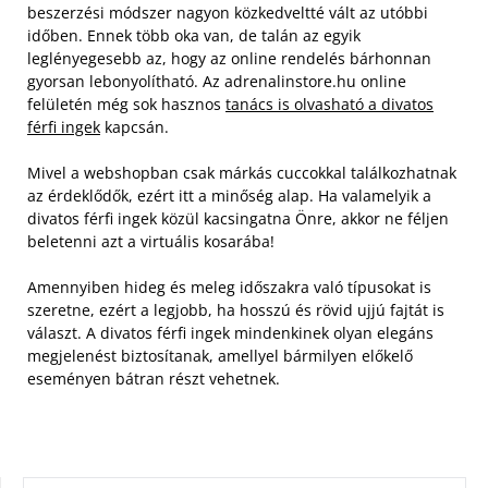
beszerzési módszer nagyon közkedveltté vált az utóbbi
időben. Ennek több oka van, de talán az egyik
leglényegesebb az, hogy az online rendelés bárhonnan
gyorsan lebonyolítható. Az adrenalinstore.hu online
felületén még sok hasznos
tanács is olvasható a divatos
férfi ingek
kapcsán.
Mivel a webshopban csak márkás cuccokkal találkozhatnak
az érdeklődők, ezért itt a minőség alap. Ha valamelyik a
divatos férfi ingek közül kacsingatna Önre, akkor ne féljen
beletenni azt a virtuális kosarába!
Amennyiben hideg és meleg időszakra való típusokat is
szeretne, ezért a legjobb, ha hosszú és rövid ujjú fajtát is
választ. A divatos férfi ingek mindenkinek olyan elegáns
megjelenést biztosítanak, amellyel bármilyen előkelő
eseményen bátran részt vehetnek.