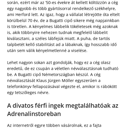
során, ezért már az ’50-es évekre át kellett költözzön a cég
egy nagyobb és több gyártósorral rendelkező székhelyre,
ami Herford lett. Az igaz, hogy a vállalat létrejötte óta eltelt
körülbelül 70 év, de a Bugatti cipő sikere még napjainkban
is töretlen. A kényelmes lábbelik tökéletesek még azoknak
is, akik többnyire nehezen tudnak megfelelő lábbelit
kiválasztani, a széles lábfejük miatt. A puha, de tartós
talpbetét kellő stabilitást ad a lábaknak, így hosszabb idő
után sem válik kényelmetlenné a viselése.
Lehet nagyon sokan azt gondolják, hogy ez a cég olasz
eredetű, de ez csupán a véletlen névválasztásnak tudható
be. A Bugatti cipő Németországban készül. A cég
névválasztását Klaus Jürgen Möller egyszerűen a
telefonkönyv fellapozásával végezte el, amikor is rábökött
egy tetszőleges névre.
A divatos férfi ingek megtalálhatóak az
Adrenalinstoreban
Az internetről egyre többen vásárolnak, ez a fajta