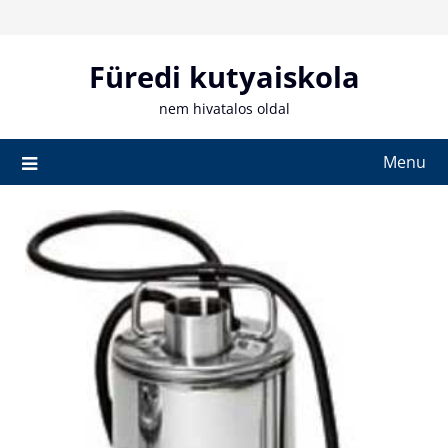
Skip
to
content
Füredi kutyaiskola
nem hivatalos oldal
Menu