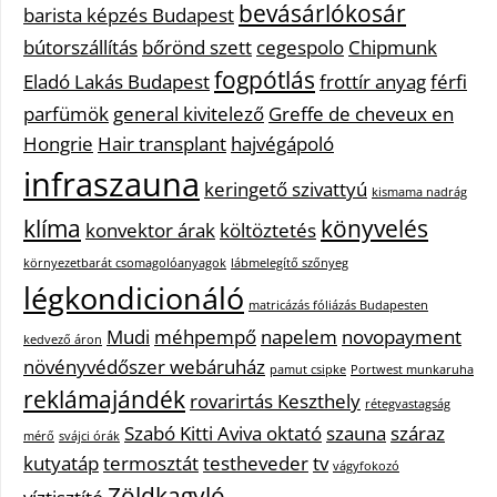
bevásárlókosár
barista képzés Budapest
bútorszállítás
bőrönd szett
cegespolo
Chipmunk
fogpótlás
Eladó Lakás Budapest
frottír anyag
férfi
parfümök
general kivitelező
Greffe de cheveux en
Hongrie
Hair transplant
hajvégápoló
infraszauna
keringető szivattyú
kismama nadrág
klíma
könyvelés
konvektor árak
költöztetés
környezetbarát csomagolóanyagok
lábmelegítő szőnyeg
légkondicionáló
matricázás fóliázás Budapesten
Mudi
méhpempő
napelem
novopayment
kedvező áron
növényvédőszer webáruház
pamut csipke
Portwest munkaruha
reklámajándék
rovarirtás Keszthely
rétegvastagság
Szabó Kitti Aviva oktató
szauna
száraz
mérő
svájci órák
kutyatáp
termosztát
testheveder
tv
vágyfokozó
Zöldkagyló