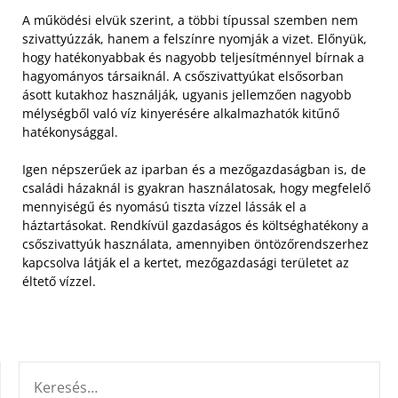
A működési elvük szerint, a többi típussal szemben nem
szivattyúzzák, hanem a felszínre nyomják a vizet. Előnyük,
hogy hatékonyabbak és nagyobb teljesítménnyel bírnak a
hagyományos társaiknál. A csőszivattyúkat elsősorban
ásott kutakhoz használják, ugyanis jellemzően nagyobb
mélységből való víz kinyerésére alkalmazhatók kitűnő
hatékonysággal.
Igen népszerűek az iparban és a mezőgazdaságban is, de
családi házaknál is gyakran használatosak, hogy megfelelő
mennyiségű és nyomású tiszta vízzel lássák el a
háztartásokat. Rendkívül gazdaságos és költséghatékony a
csőszivattyúk használata, amennyiben öntözőrendszerhez
kapcsolva látják el a kertet, mezőgazdasági területet az
éltető vízzel.
KERESÉS: