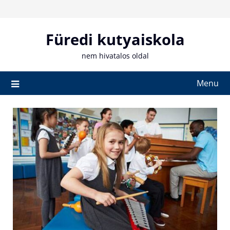
Skip
to
content
Füredi kutyaiskola
nem hivatalos oldal
Menu