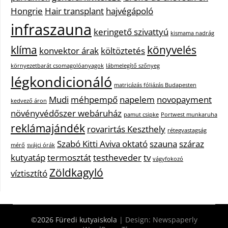
Hongrie
Hair transplant
hajvégápoló
infraszauna
keringető szivattyú
kismama nadrág
klíma
könyvelés
konvektor árak
költöztetés
környezetbarát csomagolóanyagok
lábmelegítő szőnyeg
légkondicionáló
matricázás fóliázás Budapesten
Mudi
méhpempő
napelem
novopayment
kedvező áron
növényvédőszer webáruház
pamut csipke
Portwest munkaruha
reklámajándék
rovarirtás Keszthely
rétegvastagság
Szabó Kitti Aviva oktató
szauna
száraz
mérő
svájci órák
kutyatáp
termosztát
testheveder
tv
vágyfokozó
Zöldkagyló
víztisztító
©2026 Füredi kutyaiskola
| Design:
Newspaperly