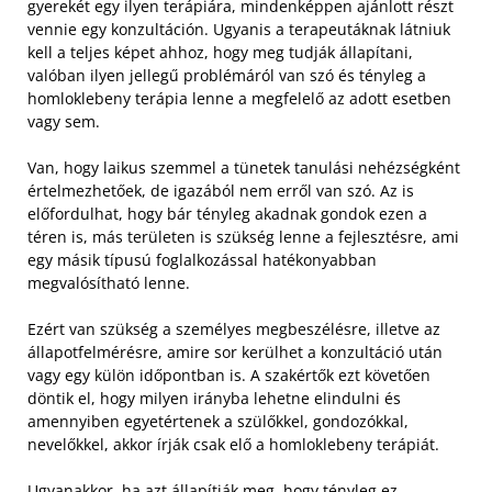
gyerekét egy ilyen terápiára, mindenképpen ajánlott részt
vennie egy konzultáción. Ugyanis a terapeutáknak látniuk
kell a teljes képet ahhoz, hogy meg tudják állapítani,
valóban ilyen jellegű problémáról van szó és tényleg a
homloklebeny terápia lenne a megfelelő az adott esetben
vagy sem.
Van, hogy laikus szemmel a tünetek tanulási nehézségként
értelmezhetőek, de igazából nem erről van szó. Az is
előfordulhat, hogy bár tényleg akadnak gondok ezen a
téren is, más területen is szükség lenne a fejlesztésre, ami
egy másik típusú foglalkozással hatékonyabban
megvalósítható lenne.
Ezért van szükség a személyes megbeszélésre, illetve az
állapotfelmérésre, amire sor kerülhet a konzultáció után
vagy egy külön időpontban is. A szakértők ezt követően
döntik el, hogy milyen irányba lehetne elindulni és
amennyiben egyetértenek a szülőkkel, gondozókkal,
nevelőkkel, akkor írják csak elő a homloklebeny terápiát.
Ugyanakkor, ha azt állapítják meg, hogy tényleg ez