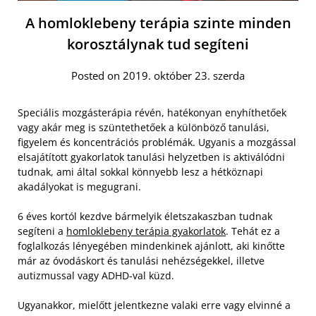
A homloklebeny terápia szinte minden
korosztálynak tud segíteni
Posted on 2019. október 23. szerda
Speciális mozgásterápia révén, hatékonyan enyhíthetőek
vagy akár meg is szüntethetőek a különböző tanulási,
figyelem és koncentrációs problémák. Ugyanis a mozgással
elsajátított gyakorlatok tanulási helyzetben is aktiválódni
tudnak, ami által sokkal könnyebb lesz a hétköznapi
akadályokat is megugrani.
6 éves kortól kezdve bármelyik életszakaszban tudnak
segíteni a
homloklebeny terápia gyakorlatok
. Tehát ez a
foglalkozás lényegében mindenkinek ajánlott, aki kinőtte
már az óvodáskort és tanulási nehézségekkel, illetve
autizmussal vagy ADHD-val küzd.
Ugyanakkor, mielőtt jelentkezne valaki erre vagy elvinné a