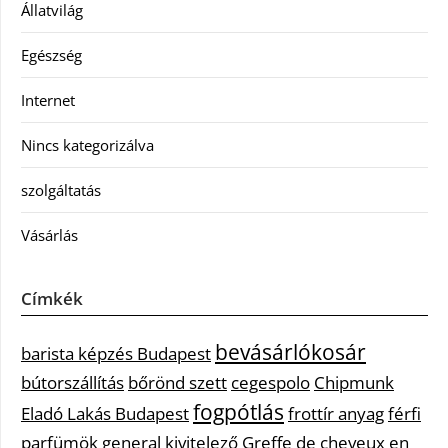
Állatvilág
Egészség
Internet
Nincs kategorizálva
szolgáltatás
Vásárlás
Címkék
bevásárlókosár
barista képzés Budapest
bútorszállítás
bőrönd szett
cegespolo
Chipmunk
fogpótlás
Eladó Lakás Budapest
frottír anyag
férfi
parfümök
general kivitelező
Greffe de cheveux en