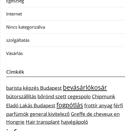
Egészség
Internet
Nincs kategorizálva
szolgáltatás
Vásárlás
Címkék
bevásárlókosár
barista képzés Budapest
bútorszállítás
bőrönd szett
cegespolo
Chipmunk
fogpótlás
Eladó Lakás Budapest
frottír anyag
férfi
parfümök
general kivitelező
Greffe de cheveux en
Hongrie
Hair transplant
hajvégápoló