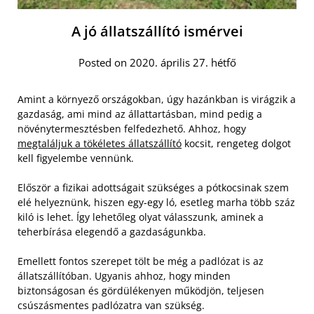
A jó állatszállító ismérvei
Posted on 2020. április 27. hétfő
Amint a környező országokban, úgy hazánkban is virágzik a
gazdaság, ami mind az állattartásban, mind pedig a
növénytermesztésben felfedezhető. Ahhoz, hogy
megtaláljuk a tökéletes állatszállító
kocsit, rengeteg dolgot
kell figyelembe vennünk.
Először a fizikai adottságait szükséges a pótkocsinak szem
elé helyeznünk, hiszen egy-egy ló, esetleg marha több száz
kiló is lehet. Így lehetőleg olyat válasszunk, aminek a
teherbírása elegendő a gazdaságunkba.
Emellett fontos szerepet tölt be még a padlózat is az
állatszállítóban. Ugyanis ahhoz, hogy minden
biztonságosan és gördülékenyen működjön, teljesen
csúszásmentes padlózatra van szükség.