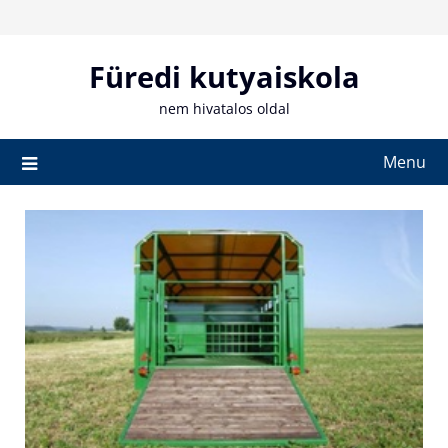
Skip
to
content
Füredi kutyaiskola
nem hivatalos oldal
Menu