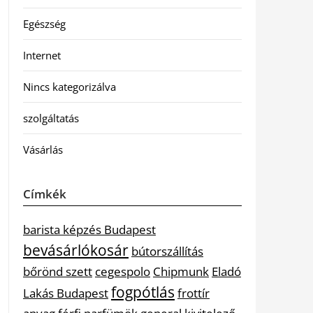
Egészség
Internet
Nincs kategorizálva
szolgáltatás
Vásárlás
Címkék
barista képzés Budapest
bevásárlókosár
bútorszállítás
bőrönd szett
cegespolo
Chipmunk
Eladó
fogpótlás
Lakás Budapest
frottír