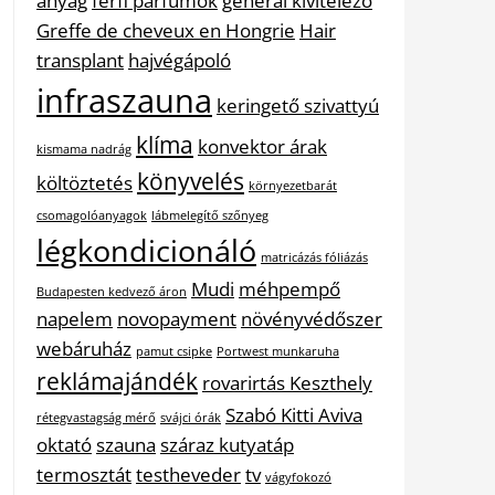
anyag
férfi parfümök
general kivitelező
Greffe de cheveux en Hongrie
Hair
transplant
hajvégápoló
infraszauna
keringető szivattyú
klíma
konvektor árak
kismama nadrág
könyvelés
költöztetés
környezetbarát
csomagolóanyagok
lábmelegítő szőnyeg
légkondicionáló
matricázás fóliázás
Mudi
méhpempő
Budapesten kedvező áron
napelem
novopayment
növényvédőszer
webáruház
pamut csipke
Portwest munkaruha
reklámajándék
rovarirtás Keszthely
Szabó Kitti Aviva
rétegvastagság mérő
svájci órák
oktató
szauna
száraz kutyatáp
termosztát
testheveder
tv
vágyfokozó