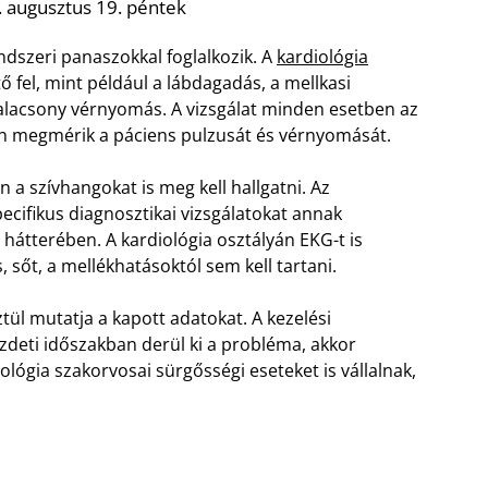
 augusztus 19. péntek
endszeri panaszokkal foglalkozik. A
kardiológia
 fel, mint például a lábdagadás, a mellkasi
 alacsony vérnyomás. A vizsgálat minden esetben az
tán megmérik a páciens pulzusát és vérnyomását.
n a szívhangokat is meg kell hallgatni. Az
ecifikus diagnosztikai vizsgálatokat annak
hátterében. A kardiológia osztályán EKG-t is
sőt, a mellékhatásoktól sem kell tartani.
ül mutatja a kapott adatokat. A kezelési
deti időszakban derül ki a probléma, akkor
ológia szakorvosai sürgősségi eseteket is vállalnak,