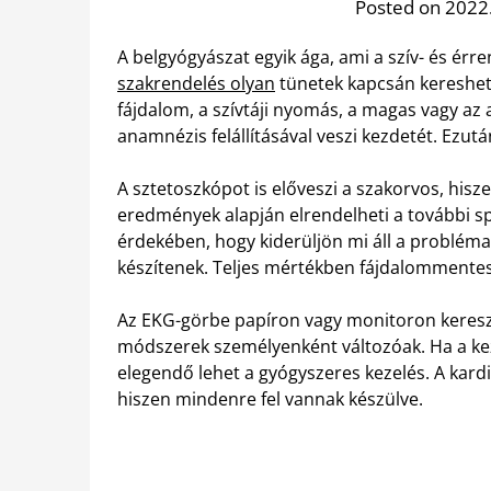
Posted on 2022.
A belgyógyászat egyik ága, ami a szív- és érr
szakrendelés olyan
tünetek kapcsán kereshető
fájdalom, a szívtáji nyomás, a magas vagy az
anamnézis felállításával veszi kezdetét. Ezu
A sztetoszkópot is előveszi a szakorvos, hisze
eredmények alapján elrendelheti a további sp
érdekében, hogy kiderüljön mi áll a probléma 
készítenek. Teljes mértékben fájdalommentes, 
Az EKG-görbe papíron vagy monitoron kereszt
módszerek személyenként változóak. Ha a kez
elegendő lehet a gyógyszeres kezelés. A kardi
hiszen mindenre fel vannak készülve.