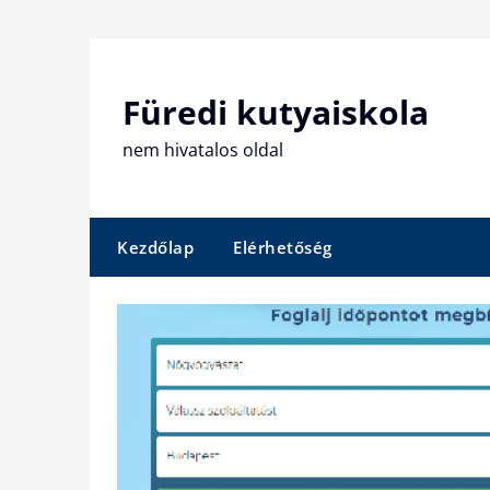
Skip
to
content
Füredi kutyaiskola
nem hivatalos oldal
Kezdőlap
Elérhetőség