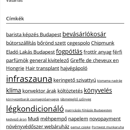
Vásárlás
Címkék
bevásárlókosár
barista képzés Budapest
bútorszállítás
bőrönd szett
cegespolo
Chipmunk
fogpótlás
Eladó Lakás Budapest
frottír anyag
férfi
parfümök
general kivitelező
Greffe de cheveux en
Hongrie
Hair transplant
hajvégápoló
infraszauna
keringető szivattyú
kismama nadrág
klíma
könyvelés
konvektor árak
költöztetés
környezetbarát csomagolóanyagok
lábmelegítő szőnyeg
légkondicionáló
matricázás fóliázás Budapesten
Mudi
méhpempő
napelem
novopayment
kedvező áron
növényvédőszer webáruház
pamut csipke
Portwest munkaruha