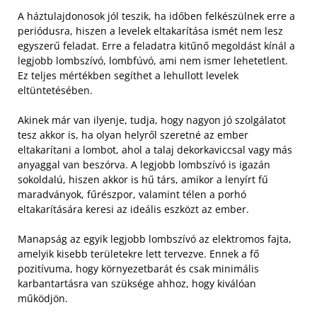
A háztulajdonosok jól teszik, ha időben felkészülnek erre a
periódusra, hiszen a levelek eltakarítása ismét nem lesz
egyszerű feladat. Erre a feladatra kitűnő megoldást kínál a
legjobb lombszívó, lombfúvó, ami nem ismer lehetetlent.
Ez teljes mértékben segíthet a lehullott levelek
eltüntetésében.
Akinek már van ilyenje, tudja, hogy nagyon jó szolgálatot
tesz akkor is, ha olyan helyről szeretné az ember
eltakarítani a lombot, ahol a talaj dekorkaviccsal vagy más
anyaggal van beszórva. A legjobb lombszívó is igazán
sokoldalú, hiszen akkor is hű társ, amikor a lenyírt fű
maradványok, fűrészpor, valamint télen a porhó
eltakarítására keresi az ideális eszközt az ember.
Manapság az egyik legjobb lombszívó az elektromos fajta,
amelyik kisebb területekre lett tervezve. Ennek a fő
pozitívuma, hogy környezetbarát és csak minimális
karbantartásra van szüksége ahhoz, hogy kiválóan
működjön.