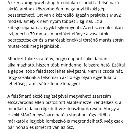
A szerszamgepwebshop.hu oldalán is adott a felsőmaró
akció, aminek köszönhetően megannyi Hikoki gép
beszerezhető. Ott van a kézreálló, igazán praktikus M8V2
modell, amelyik nem nyom többet 5 kg-nál. Ez a
kategóriájában az egyik legkönnyebb. Azért szeretik sokan
ezt, mert a 70 mm-es marólöket előnye a vasalatok
beeresztésekor és a marósablonokkal történő marás során
mutatkozik meg leginkább.
Mindezt fokozza a tény, hogy roppant sokoldalúan
alkalmazható, hiszen több mindennel felszerelhető. Ezáltal
a géppel több feladatot lehet elvégezni. Nem is csoda hát,
hogy sokaknak a felsőmaró akció egy olyan egyedülálló
lehetőség, amit vétek lenne kihagyni.
A felsőmaró akció segítségével megvehető szerszám
elcsavarodás ellen biztosított alaplemezzel rendelkezik, a
mindkét oldalon rögzített vezetőoszlopok révén. Ahogy a
Hikoki M8V2 megvásárolható a shopban, úgy ettől a
márkától a legjobb lombszívó is megrendelhető
. Még csak
pár hónap és ismét itt van az ősz.