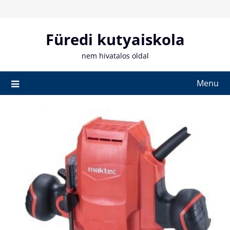
Skip
to
content
Füredi kutyaiskola
nem hivatalos oldal
Menu