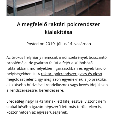
A megfelelő raktári polcrendszer
kialakítása
Posted on 2019. július 14. vasárnap
Az örökös helyhiány nemcsak a női szekrények bosszantó
problémája, de gyakran felüti a fejét a különböző
raktárakban, műhelyekben, garázsokban és egyéb tároló
helyiségekben is. A
raktári polcrendszer gyors és olcsó
megoldást jelent, így még azon egyéneknek is jó praktika,
akik kisebb büdzsével rendelkeznek vagy kevés idejük van
a rendszerezésre, berendezésre.
Eredetileg nagy raktáraknak lett kifejlesztve, viszont nem
sokkal később igazán népszerű lett más területeken is,
köszönhetően az egyszerűségének.