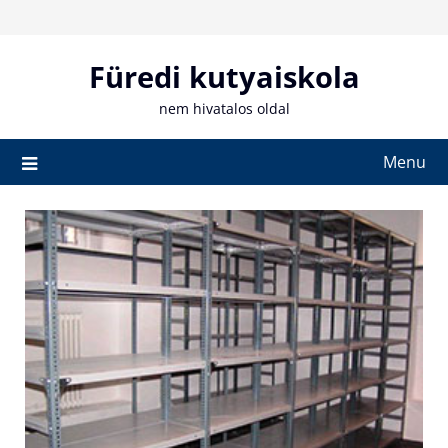
Skip
to
content
Füredi kutyaiskola
nem hivatalos oldal
Menu