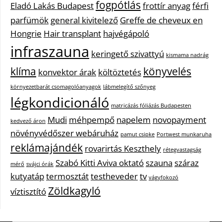
fogpótlás
Eladó Lakás Budapest
frottír anyag
férfi
parfümök
general kivitelező
Greffe de cheveux en
Hongrie
Hair transplant
hajvégápoló
infraszauna
keringető szivattyú
kismama nadrág
klíma
könyvelés
konvektor árak
költöztetés
környezetbarát csomagolóanyagok
lábmelegítő szőnyeg
légkondicionáló
matricázás fóliázás Budapesten
Mudi
méhpempő
napelem
novopayment
kedvező áron
növényvédőszer webáruház
pamut csipke
Portwest munkaruha
reklámajándék
rovarirtás Keszthely
rétegvastagság
Szabó Kitti Aviva oktató
szauna
száraz
mérő
svájci órák
kutyatáp
termosztát
testheveder
tv
vágyfokozó
Zöldkagyló
víztisztító