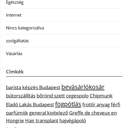
Egészség
Internet
Nincs kategorizálva
szolgáltatás
Vásárlás
Címkék
bevásárlókosár
barista képzés Budapest
bútorszállítás
bőrönd szett
cegespolo
Chipmunk
fogpótlás
Eladó Lakás Budapest
frottír anyag
férfi
parfümök
general kivitelező
Greffe de cheveux en
Hongrie
Hair transplant
hajvégápoló