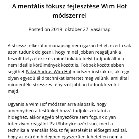
A mentális fókusz fejlesztése Wim Hof
módszerrel
Posted on 2019. október 27. vasárnap
A stresszt elkerülni manapság nem igazán lehet, ezért csak
azon tudunk dolgozni, hogy minél jobban reagáljunk a
feszült helyzetekre és minél inkább helyt tudjunk állni a
nem ideális körülmények között is. Többek között ebben
segíthet
Paksi András Wim Hof
módszer instruktor, aki egy
olyan egyedülálló technikát ismertet meg velünk, ami által
mindenféle stresszes tényezőt jobban tudunk kezelni
majd.
Ugyanis a Wim Hof módszer arra alapszik, hogy
amennyiben a testünket hozzá tudjuk szoktatni a
hideghez, akkor egyéb tényezőkre sem fogunk olyan
intenzíven reagálni. Ez többnyire azért van, mert a
technika a mentális fókusz fejlesztését is elősegíti azáltal,
hogy az extrém hidegben egyszerűen lehetetlen nem a