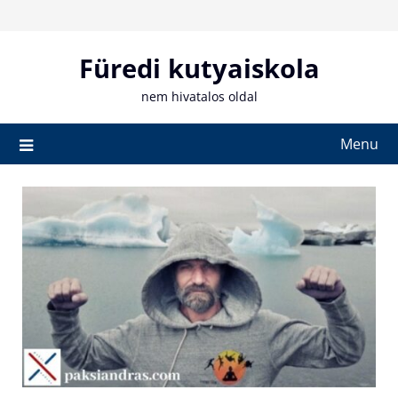
Skip
to
content
Füredi kutyaiskola
nem hivatalos oldal
Menu