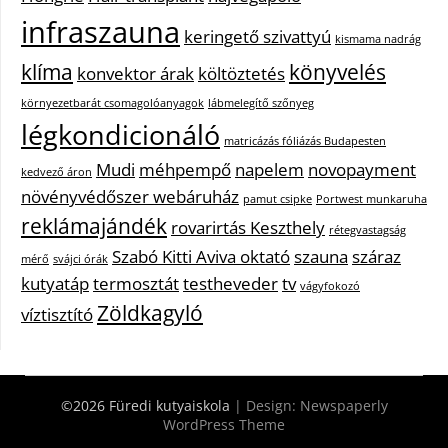
infraszauna
keringető szivattyú
kismama nadrág
klíma
könyvelés
konvektor árak
költöztetés
környezetbarát csomagolóanyagok
lábmelegítő szőnyeg
légkondicionáló
matricázás fóliázás Budapesten
Mudi
méhpempő
napelem
novopayment
kedvező áron
növényvédőszer webáruház
pamut csipke
Portwest munkaruha
reklámajándék
rovarirtás Keszthely
rétegvastagság
Szabó Kitti Aviva oktató
szauna
száraz
mérő
svájci órák
kutyatáp
termosztát
testheveder
tv
vágyfokozó
Zöldkagyló
víztisztító
©2026 Füredi kutyaiskola
| Design:
Newspaperly
WordPress Theme