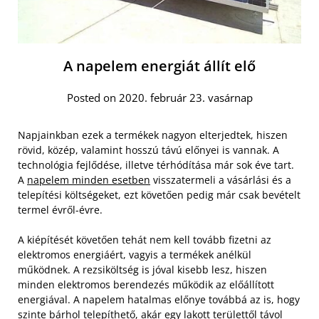
A napelem energiát állít elő
Posted on 2020. február 23. vasárnap
Napjainkban ezek a termékek nagyon elterjedtek, hiszen
rövid, közép, valamint hosszú távú előnyei is vannak. A
technológia fejlődése, illetve térhódítása már sok éve tart.
A
napelem minden esetben
visszatermeli a vásárlási és a
telepítési költségeket, ezt követően pedig már csak bevételt
termel évről-évre.
A kiépítését követően tehát nem kell tovább fizetni az
elektromos energiáért, vagyis a termékek anélkül
működnek. A rezsiköltség is jóval kisebb lesz, hiszen
minden elektromos berendezés működik az előállított
energiával. A napelem hatalmas előnye továbbá az is, hogy
szinte bárhol telepíthető, akár egy lakott területtől távol