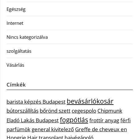
Egészség
Internet
Nincs kategorizálva
szolgáltatás
Vásárlás
Címkék
bevásárlókosár
barista képzés Budapest
bútorszállítás
bőrönd szett
cegespolo
Chipmunk
fogpótlás
Eladó Lakás Budapest
frottír anyag
férfi
parfümök
general kivitelező
Greffe de cheveux en
Hongrie
Hair transplant
hajvégápoló