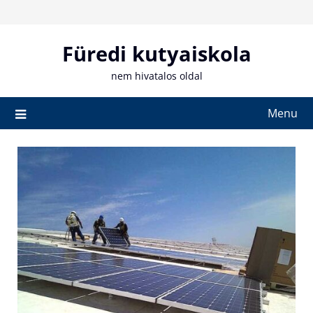
Skip
to
content
Füredi kutyaiskola
nem hivatalos oldal
Menu