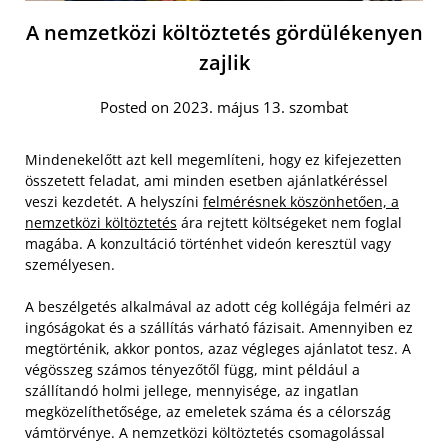
A nemzetközi költöztetés gördülékenyen
zajlik
Posted on 2023. május 13. szombat
Mindenekelőtt azt kell megemlíteni, hogy ez kifejezetten
összetett feladat, ami minden esetben ajánlatkéréssel
veszi kezdetét. A helyszíni
felmérésnek köszönhetően, a
nemzetközi költöztetés
ára rejtett költségeket nem foglal
magába. A konzultáció történhet videón keresztül vagy
személyesen.
A beszélgetés alkalmával az adott cég kollégája felméri az
ingóságokat és a szállítás várható fázisait. Amennyiben ez
megtörténik, akkor pontos, azaz végleges ajánlatot tesz.
A
végösszeg számos tényezőtől függ, mint például a
szállítandó holmi jellege, mennyisége, az ingatlan
megközelíthetősége, az emeletek száma és a célország
vámtörvénye. A nemzetközi költöztetés csomagolással