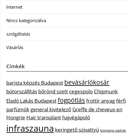
Internet
Nincs kategorizálva
szolgáltatás
Vásárlás
Címkék
bevásárlókosár
barista képzés Budapest
bútorszállítás
bőrönd szett
cegespolo
Chipmunk
fogpótlás
Eladó Lakás Budapest
frottír anyag
férfi
parfümök
general kivitelező
Greffe de cheveux en
Hongrie
Hair transplant
hajvégápoló
infraszauna
keringető szivattyú
kismama nadrág