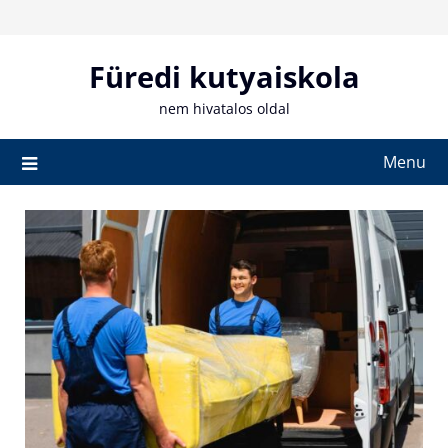
Skip
to
content
Füredi kutyaiskola
nem hivatalos oldal
Menu