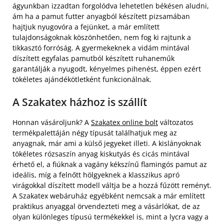
ágyunkban izzadtan forgolódva lehetetlen békésen aludni,
ám ha a pamut futter anyagból készített pizsamában
hajtjuk nyugovóra a fejünket, a már említett
tulajdonságoknak köszönhetően, nem fog ki rajtunk a
tikkasztó forróság. A gyermekeknek a vidám mintával
díszített egyfalas pamutból készített ruhaneműk
garantálják a nyugodt, kényelmes pihenést, éppen ezért
tökéletes ajándékötletként funkcionálnak.
A Szakatex házhoz is szállít
Honnan vásároljunk? A
Szakatex online bolt
változatos
termékpalettáján négy típusát találhatjuk meg az
anyagnak, már ami a külső jegyeket illeti. A kislányoknak
tökéletes rózsaszín anyag kiskutyás és cicás mintával
érhető el, a fiúknak a vagány kékszínű flamingós pamut az
ideális, míg a felnőtt hölgyeknek a klasszikus apró
virágokkal díszített modell váltja be a hozzá fűzött reményt.
A Szakatex webáruház egyébként nemcsak a már említett
praktikus anyaggal örvendezteti meg a vásárlókat, de az
olyan különleges típusú termékekkel is, mint a lycra vagy a