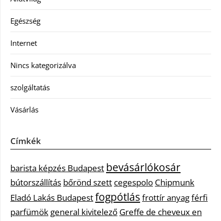
Egészség
Internet
Nincs kategorizálva
szolgáltatás
Vásárlás
Címkék
bevásárlókosár
barista képzés Budapest
bútorszállítás
bőrönd szett
cegespolo
Chipmunk
fogpótlás
Eladó Lakás Budapest
frottír anyag
férfi
parfümök
general kivitelező
Greffe de cheveux en