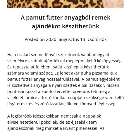
A pamut futter anyagból remek
ajándékot készíthetünk
Posted on 2020. augusztus 13. csütörtök
Ha a család szeme fényét szeretnénk valóban egyedi,
személyre szabott ajándékkal meglepni, kellő kézügyesség
és tapasztalat fejében, saját kezűleg is készíthetünk
számára valami szépet. Ez lehet akár puha
pizsama is, a
pamut futter anyag hozzájárulásával
. A pamut egyébként
is közkedvelt anyaga a nyári szettek előállításakor, hiszen
pontosan azzal a komfortérzettel örvendezteti meg a
viselőjét, amire a forró kánikula napjain szüksége van: kellő
légáteresztés és zéró izzadás, illetve könnyed légiesség.
A legforróbb időszakokban nemcsak a nappalok
elviselhetetlenül pokoliak, de az éjszakák sem
ajándékoznak meg minket a kívánt pihenéssel. Az