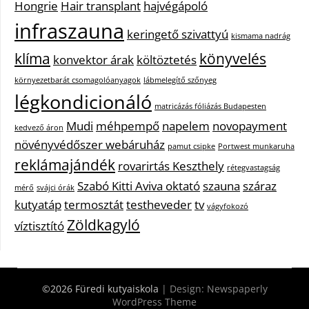
Hongrie
Hair transplant
hajvégápoló
infraszauna
keringető szivattyú
kismama nadrág
klíma
könyvelés
konvektor árak
költöztetés
környezetbarát csomagolóanyagok
lábmelegítő szőnyeg
légkondicionáló
matricázás fóliázás Budapesten
Mudi
méhpempő
napelem
novopayment
kedvező áron
növényvédőszer webáruház
pamut csipke
Portwest munkaruha
reklámajándék
rovarirtás Keszthely
rétegvastagság
Szabó Kitti Aviva oktató
szauna
száraz
mérő
svájci órák
kutyatáp
termosztát
testheveder
tv
vágyfokozó
Zöldkagyló
víztisztító
©2026 Füredi kutyaiskola
| Design:
Newspaperly
WordPress Theme