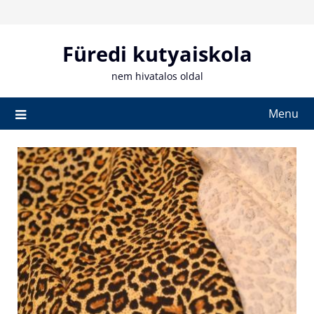
Skip
to
content
Füredi kutyaiskola
nem hivatalos oldal
Menu