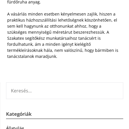
fürdőruha anyag.
A vásárlás minden esetben kényelmesen zajlik, hiszen a
praktikus házhozszállítási lehetőségnek köszönhetően, el
sem kell hagynunk az otthonunkat ahhoz, hogy a
szükséges mennyiségű méretárut beszerezhessük. A
Szakatex segítőkész munkatársaihoz tanácsért is
fordulhatunk, ám a minden igényt kielégítő
termékleírásoknak hála, nem valószínű, hogy bármiben is
tanácstalanok maradjunk.
KERESÉS:
Kategóriák
Állatvilág