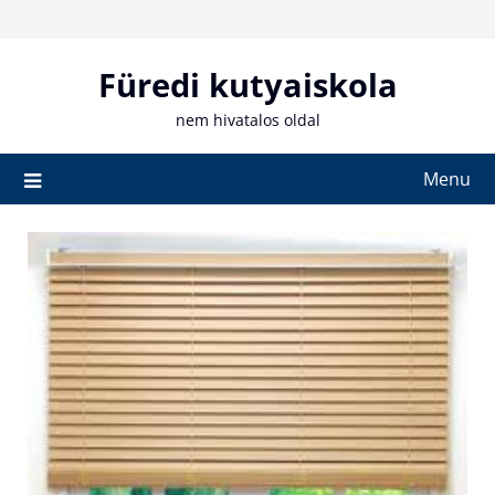
Skip
to
content
Füredi kutyaiskola
nem hivatalos oldal
Menu