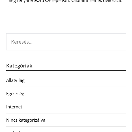
meg fényáteresztő szerepe van, valamint remek dekoráció
is.
KERESÉS:
Kategóriák
Állatvilág
Egészség
Internet
Nincs kategorizálva