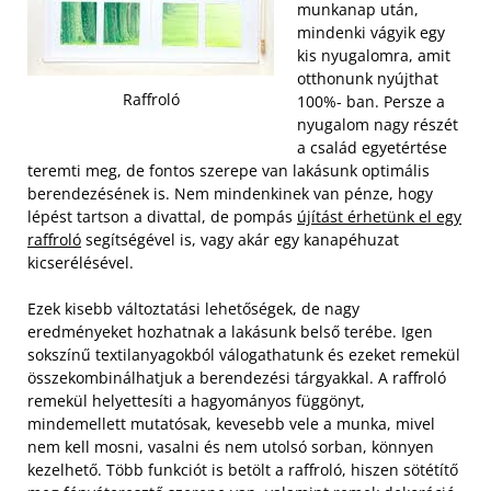
munkanap után,
mindenki vágyik egy
kis nyugalomra, amit
otthonunk nyújthat
Raffroló
100%- ban. Persze a
nyugalom nagy részét
a család egyetértése
teremti meg, de fontos szerepe van lakásunk optimális
berendezésének is. Nem mindenkinek van pénze, hogy
lépést tartson a divattal, de pompás
újítást érhetünk el egy
raffroló
segítségével is, vagy akár egy kanapéhuzat
kicserélésével.
Ezek kisebb változtatási lehetőségek, de nagy
eredményeket hozhatnak a lakásunk belső terébe. Igen
sokszínű textilanyagokból válogathatunk és ezeket remekül
összekombinálhatjuk a berendezési tárgyakkal. A raffroló
remekül helyettesíti a hagyományos függönyt,
mindemellett mutatósak, kevesebb vele a munka, mivel
nem kell mosni, vasalni és nem utolsó sorban, könnyen
kezelhető. Több funkciót is betölt a raffroló, hiszen sötétítő