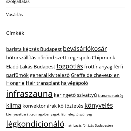
szolgáltatás
Vásárlás
Címkék
bevásárlókosár
barista képzés Budapest
bútorszállítás
bőrönd szett
cegespolo
Chipmunk
fogpótlás
Eladó Lakás Budapest
frottír anyag
férfi
parfümök
general kivitelező
Greffe de cheveux en
Hongrie
Hair transplant
hajvégápoló
infraszauna
keringető szivattyú
kismama nadrág
klíma
könyvelés
konvektor árak
költöztetés
környezetbarát csomagolóanyagok
lábmelegítő szőnyeg
légkondicionáló
matricázás fóliázás Budapesten