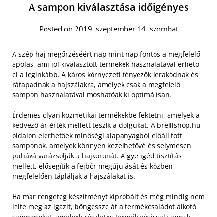
A sampon kiválasztása időigényes
Posted on 2019. szeptember 14. szombat
A szép haj megőrzéséért nap mint nap fontos a megfelelő
ápolás, ami jól kiválasztott termékek használatával érhető
el a leginkább. A káros környezeti tényezők lerakódnak és
rátapadnak a hajszálakra, amelyek csak a
megfelelő
sampon használatával
moshatóak ki optimálisan.
Érdemes olyan kozmetikai termékekbe fektetni, amelyek a
kedvező ár-érték mellett teszik a dolgukat. A brelilshop.hu
oldalon elérhetőek minőségi alapanyagból előállított
samponok, amelyek könnyen kezelhetővé és selymesen
puhává varázsolják a hajkoronát. A gyengéd tisztítás
mellett, elősegítik a fejbőr megújulását és közben
megfelelően táplálják a hajszálakat is.
Ha már rengeteg készítményt kipróbált és még mindig nem
lelte meg az igazit, böngéssze át a termékcsaládot alkotó
samponokat, amelyek részletes termékleírással vannak