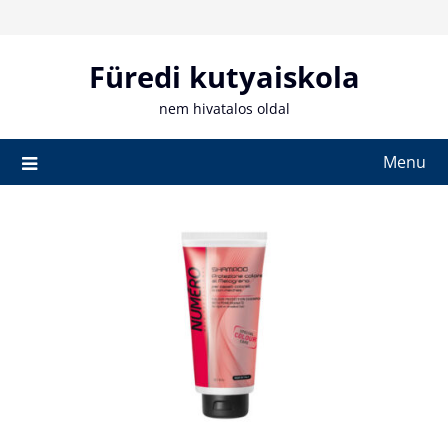
Skip
to
content
Füredi kutyaiskola
nem hivatalos oldal
Menu