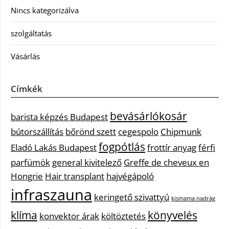
Nincs kategorizálva
szolgáltatás
Vásárlás
Címkék
bevásárlókosár
barista képzés Budapest
bútorszállítás
bőrönd szett
cegespolo
Chipmunk
fogpótlás
Eladó Lakás Budapest
frottír anyag
férfi
parfümök
general kivitelező
Greffe de cheveux en
Hongrie
Hair transplant
hajvégápoló
infraszauna
keringető szivattyú
kismama nadrág
klíma
könyvelés
konvektor árak
költöztetés