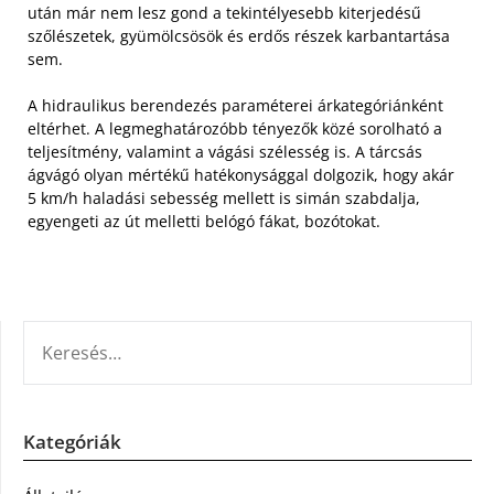
után már nem lesz gond a tekintélyesebb kiterjedésű
szőlészetek, gyümölcsösök és erdős részek karbantartása
sem.
A hidraulikus berendezés paraméterei árkategóriánként
eltérhet. A legmeghatározóbb tényezők közé sorolható a
teljesítmény, valamint a vágási szélesség is. A tárcsás
ágvágó olyan mértékű hatékonysággal dolgozik, hogy akár
5 km/h haladási sebesség mellett is simán szabdalja,
egyengeti az út melletti belógó fákat, bozótokat.
KERESÉS:
Kategóriák