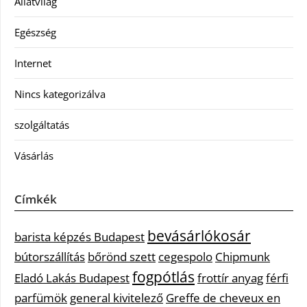
Állatvilág
Egészség
Internet
Nincs kategorizálva
szolgáltatás
Vásárlás
Címkék
bevásárlókosár
barista képzés Budapest
bútorszállítás
bőrönd szett
cegespolo
Chipmunk
fogpótlás
Eladó Lakás Budapest
frottír anyag
férfi
parfümök
general kivitelező
Greffe de cheveux en