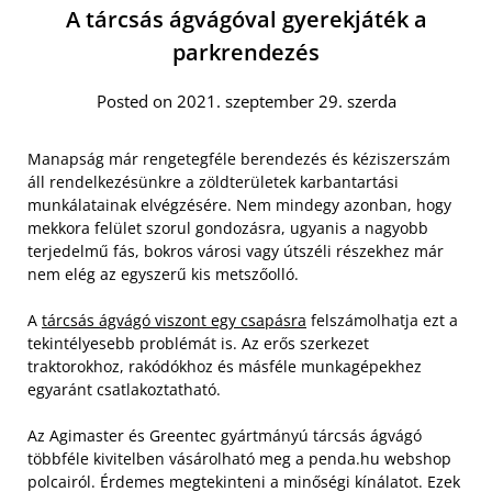
A tárcsás ágvágóval gyerekjáték a
parkrendezés
Posted on 2021. szeptember 29. szerda
Manapság már rengetegféle berendezés és kéziszerszám
áll rendelkezésünkre a zöldterületek karbantartási
munkálatainak elvégzésére. Nem mindegy azonban, hogy
mekkora felület szorul gondozásra, ugyanis a nagyobb
terjedelmű fás, bokros városi vagy útszéli részekhez már
nem elég az egyszerű kis metszőolló.
A
tárcsás ágvágó viszont egy csapásra
felszámolhatja ezt a
tekintélyesebb problémát is. Az erős szerkezet
traktorokhoz, rakódókhoz és másféle munkagépekhez
egyaránt csatlakoztatható.
Az Agimaster és Greentec gyártmányú tárcsás ágvágó
többféle kivitelben vásárolható meg a penda.hu webshop
polcairól. Érdemes megtekinteni a minőségi kínálatot. Ezek