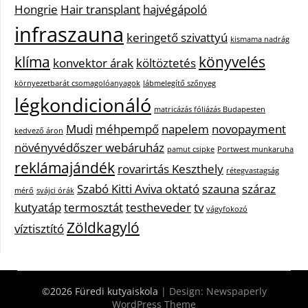
Hongrie
Hair transplant
hajvégápoló
infraszauna
keringető szivattyú
kismama nadrág
klíma
könyvelés
konvektor árak
költöztetés
környezetbarát csomagolóanyagok
lábmelegítő szőnyeg
légkondicionáló
matricázás fóliázás Budapesten
Mudi
méhpempő
napelem
novopayment
kedvező áron
növényvédőszer webáruház
pamut csipke
Portwest munkaruha
reklámajándék
rovarirtás Keszthely
rétegvastagság
Szabó Kitti Aviva oktató
szauna
száraz
mérő
svájci órák
kutyatáp
termosztát
testheveder
tv
vágyfokozó
Zöldkagyló
víztisztító
©2026 Füredi kutyaiskola
| Design:
Newspaperly
WordPress Theme