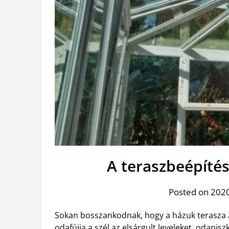
A teraszbeépíté
Posted on 2020
Sokan bosszankodnak, hogy a házuk terasza a
odafújja a szél az elsárgult leveleket, odapisz