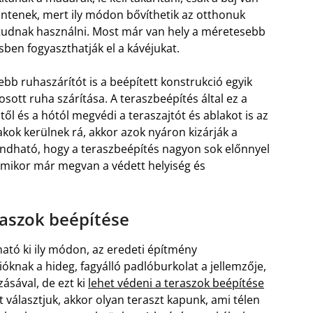
ntenek, mert ily módon bővíthetik az otthonuk
 tudnak használni. Most már van hely a méretesebb
ben fogyaszthatják el a kávéjukat.
bb ruhaszárítót is a beépített konstrukció egyik
ott ruha szárítása. A teraszbeépítés által ez a
l és a hótól megvédi a teraszajtót és ablakot is az
akok kerülnek rá, akkor azok nyáron kizárják a
ondható, hogy a teraszbeépítés nagyon sok előnnyel
 amikor már megvan a védett helyiség és
raszok beépítése
ható ki ily módon, az eredeti építmény
ióknak a hideg, fagyálló padlóburkolat a jellemzője,
ásával, de ezt ki
lehet védeni a teraszok beépítése
választjuk, akkor olyan teraszt kapunk, ami télen