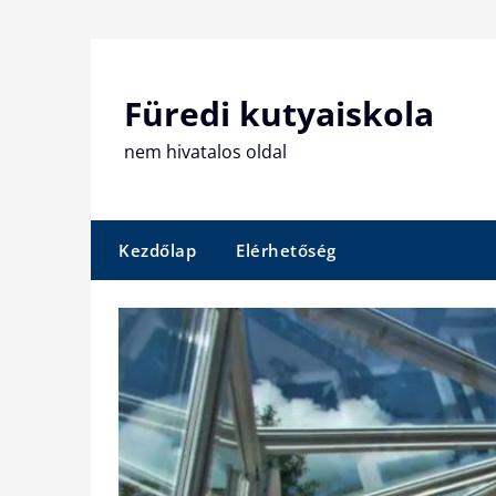
Skip
to
content
Füredi kutyaiskola
nem hivatalos oldal
Kezdőlap
Elérhetőség