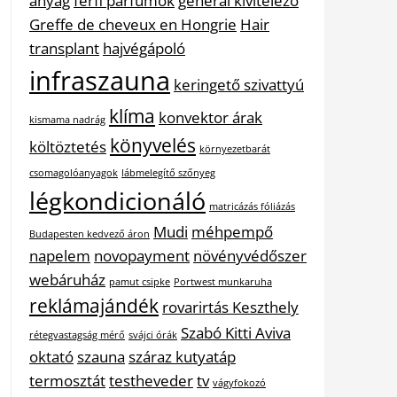
anyag
férfi parfümök
general kivitelező
Greffe de cheveux en Hongrie
Hair
transplant
hajvégápoló
infraszauna
keringető szivattyú
klíma
konvektor árak
kismama nadrág
könyvelés
költöztetés
környezetbarát
csomagolóanyagok
lábmelegítő szőnyeg
légkondicionáló
matricázás fóliázás
Mudi
méhpempő
Budapesten kedvező áron
napelem
novopayment
növényvédőszer
webáruház
pamut csipke
Portwest munkaruha
reklámajándék
rovarirtás Keszthely
Szabó Kitti Aviva
rétegvastagság mérő
svájci órák
oktató
szauna
száraz kutyatáp
termosztát
testheveder
tv
vágyfokozó