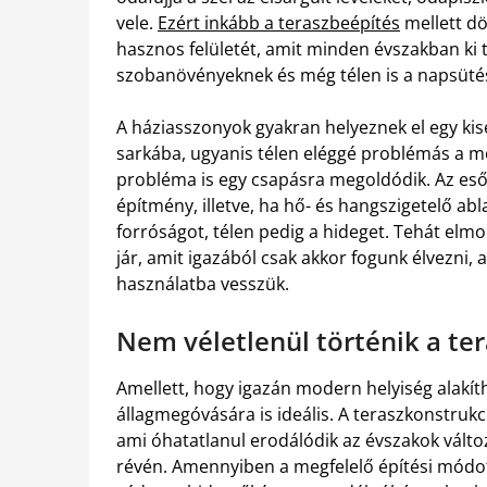
vele.
Ezért inkább a teraszbeépítés
mellett dö
hasznos felületét, amit minden évszakban ki
szobanövényeknek és még télen is a napsütés
A háziasszonyok gyakran helyeznek el egy kise
sarkába, ugyanis télen eléggé problémás a mos
probléma is egy csapásra megoldódik. Az esőtő
építmény, illetve, ha hő- és hangszigetelő abl
forróságot, télen pedig a hideget. Tehát elm
jár, amit igazából csak akkor fogunk élvezni,
használatba vesszük.
Nem véletlenül történik a te
Amellett, hogy igazán modern helyiség alakít
állagmegóvására is ideális. A teraszkonstrukc
ami óhatatlanul erodálódik az évszakok változ
révén. Amennyiben a megfelelő építési módot 