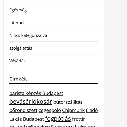
Egészség
Internet
Nincs kategorizálva
szolgáltatás
Vásárlás
Címkék
barista képzés Budapest
bevásárlókosár
bútorszállítás
bőrönd szett
cegespolo
Chipmunk
Eladó
fogpótlás
Lakás Budapest
frottír