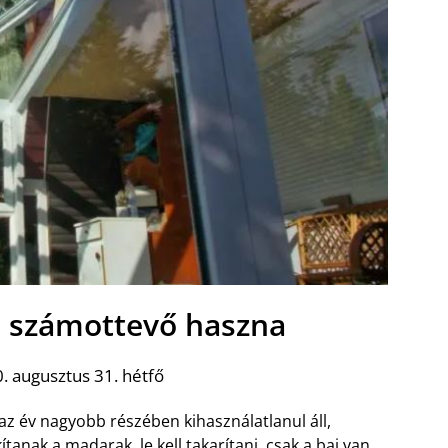
s számottevő haszna
. augusztus 31. hétfő
z év nagyobb részében kihasználatlanul áll,
kítanak a madarak, le kell takarítani, csak a baj van