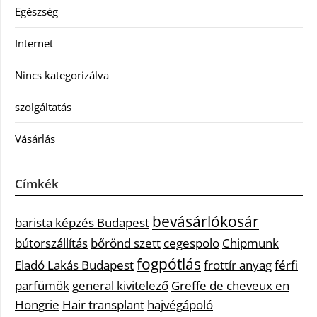
Egészség
Internet
Nincs kategorizálva
szolgáltatás
Vásárlás
Címkék
bevásárlókosár
barista képzés Budapest
bútorszállítás
bőrönd szett
cegespolo
Chipmunk
fogpótlás
Eladó Lakás Budapest
frottír anyag
férfi
parfümök
general kivitelező
Greffe de cheveux en
Hongrie
Hair transplant
hajvégápoló