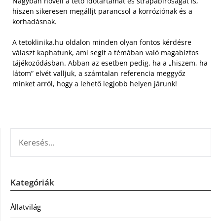
Nagyban növeli a tető időtartamát és strapabíróságát is,
hiszen sikeresen megálljt parancsol a korróziónak és a
korhadásnak.
A tetoklinika.hu oldalon minden olyan fontos kérdésre
választ kaphatunk, ami segít a témában való magabiztos
tájékozódásban. Abban az esetben pedig, ha a „hiszem, ha
látom” elvét valljuk, a számtalan referencia meggyőz
minket arról, hogy a lehető legjobb helyen járunk!
KERESÉS:
Kategóriák
Állatvilág