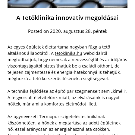
A Tetőklinika innovatív megoldásai
Posted on 2020. augusztus 28. péntek
Az egyes épületek élettartama nagyban függ a tető
általános állapotától. A
tetoklinika.hu
weboldalról
megtudhatjuk, hogy nemcsak a nedvességtől és az időjárás
viszontagságaitól biztosíthatjuk be a családi otthont, de
teljesen zajmentessé és energia-hatékonnyá is tehetjük,
méghozzá a tető korszerűsítésének a segítségével.
A technika fejlődése az építőipar szegmenseit sem „kíméli”.
A felgyorsult életvitelünk miatt, az elvárásaink is nagyot
nőttek, már ami a komfortos életmódot illeti.
Az úgynevezett Termopur szigeteléstechnikának
köszönhetően, a hőnek a megtartása az adott épületnek
nő, ezzel arányosan az energiahasználata csökken.