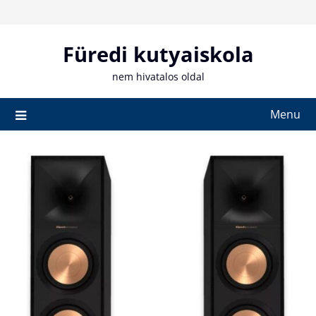
Skip
to
content
Füredi kutyaiskola
nem hivatalos oldal
Menu