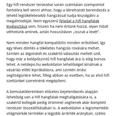
Egy hifi rendszer tervezése során számtalan szempontot
fontolóra kell venni ahhoz, hogy a létrehozott berendezés a
lehető legtökéletesebb hangzással tudja kiszolgálni a
megálmodóját. Nem egyszerű
feladat a hifi hangfalak
kiválasztása
sem, hiszen ha nem értünk hozzá, olyan hibát
véthetünk aminek, aztán hosszútávon „isszuk a levét”.
Nem minden hangfal kompatibilis minden erősítővel, így
egy téves döntés a tökéletes hangzás rovására mehet.
Szintén az átgondolt és szakértő választás mellett szól,
hogy már a belépőszintű hifi hangfalak ára is elég borsos
lehet. A netdepo.hu weboldalon lehetőséget kínálnak a
vásárlás előtti kipróbálásra, ami szintén óriási
segítségünkre lehet, főleg abban az esetben, ha az első hifi
szettünket szeretnénk megépíteni.
A bemutatóteremben előzetes bejelentkezés alapján
lehetőség van a hifi hangfalak meghallgatására is, a
szakértő kollegák pedig örömmel segítenek akár komplett
rendszer összeállításában is. A weboldalon a legismertebb
világmárkák termékei a legjobb ár/érték arányban, széles