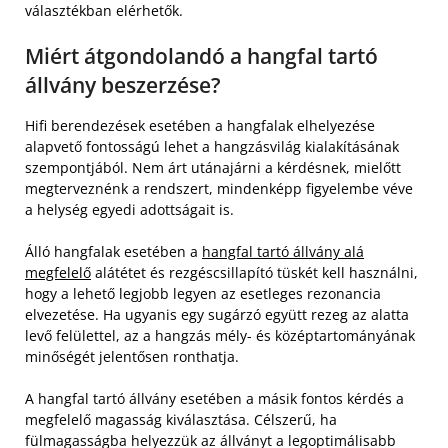
választékban elérhetők.
Miért átgondolandó a hangfal tartó
állvány beszerzése?
Hifi berendezések esetében a hangfalak elhelyezése
alapvető fontosságú lehet a hangzásvilág kialakításának
szempontjából. Nem árt utánajárni a kérdésnek, mielőtt
megterveznénk a rendszert, mindenképp figyelembe véve
a helység egyedi adottságait is.
Álló hangfalak esetében a
hangfal tartó állvány alá
megfelelő
alátétet és rezgéscsillapító tüskét kell használni,
hogy a lehető legjobb legyen az esetleges rezonancia
elvezetése. Ha ugyanis egy sugárzó együtt rezeg az alatta
levő felülettel, az a hangzás mély- és középtartományának
minőségét jelentősen ronthatja.
A hangfal tartó állvány esetében a másik fontos kérdés a
megfelelő magasság kiválasztása. Célszerű, ha
fülmagasságba helyezzük az állványt a legoptimálisabb