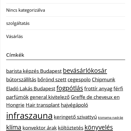
Nincs kategorizálva
szolgáltatás
Vásárlás
Címkék
bevásárlókosár
barista képzés Budapest
bútorszállítás
bőrönd szett
cegespolo
Chipmunk
fogpótlás
Eladó Lakás Budapest
frottír anyag
férfi
parfümök
general kivitelező
Greffe de cheveux en
Hongrie
Hair transplant
hajvégápoló
infraszauna
keringető szivattyú
kismama nadrág
klíma
könyvelés
konvektor árak
költöztetés