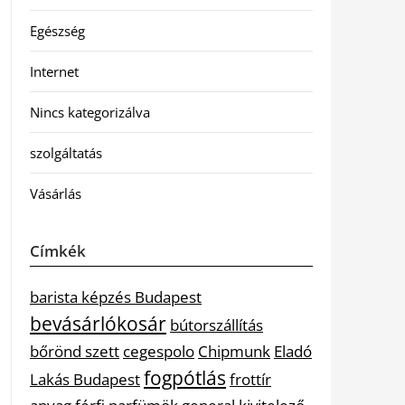
Egészség
Internet
Nincs kategorizálva
szolgáltatás
Vásárlás
Címkék
barista képzés Budapest
bevásárlókosár
bútorszállítás
bőrönd szett
cegespolo
Chipmunk
Eladó
fogpótlás
Lakás Budapest
frottír