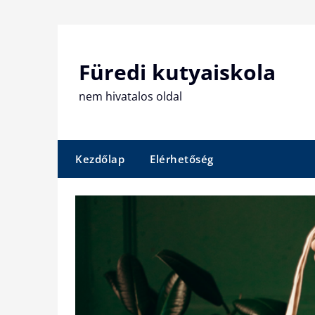
Skip
to
content
Füredi kutyaiskola
nem hivatalos oldal
Kezdőlap
Elérhetőség