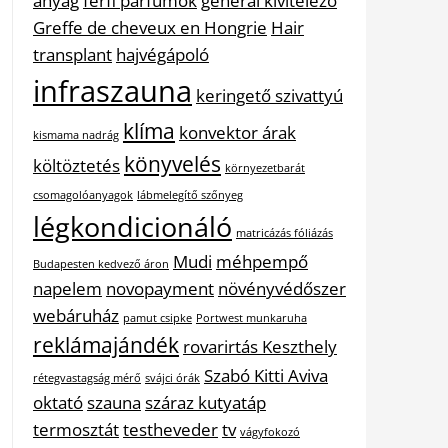
anyag
férfi parfümök
general kivitelező
Greffe de cheveux en Hongrie
Hair
transplant
hajvégápoló
infraszauna
keringető szivattyú
klíma
konvektor árak
kismama nadrág
könyvelés
költöztetés
környezetbarát
csomagolóanyagok
lábmelegítő szőnyeg
légkondicionáló
matricázás fóliázás
Mudi
méhpempő
Budapesten kedvező áron
napelem
novopayment
növényvédőszer
webáruház
pamut csipke
Portwest munkaruha
reklámajándék
rovarirtás Keszthely
Szabó Kitti Aviva
rétegvastagság mérő
svájci órák
oktató
szauna
száraz kutyatáp
termosztát
testheveder
tv
vágyfokozó