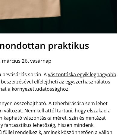
mondottan praktikus
 március 26. vasárnap
 a bevásárlás során. A
vászontáska egyik legnagyobb
beszerzésével elfelejtheti az egyszerhasználatos
lhat a környezettudatossághoz.
nnyen összehajtható. A teherbírására sem lehet
 változat. Nem kell attól tartani, hogy elszakad a
n kapható vászontáska méret, szín és mintázat
gy fantasztikus lehetőség, hiszen mindenki
ú füllel rendelkezik, aminek köszönhetően a vállon