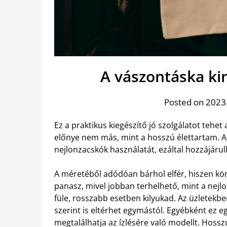
A vászontáska ki
Posted on 2023.
Ez a praktikus kiegészítő jó szolgálatot tehet
előnye nem más, mint a hosszú élettartam. A 
nejlonzacskók használatát, ezáltal hozzájáru
A méretéből adódóan bárhol elfér, hiszen kö
panasz, mivel jobban terhelhető, mint a nejlon
füle, rosszabb esetben kilyukad.
Az üzletekbe
szerint is eltérhet egymástól. Egyébként ez e
megtalálhatja az ízlésére való modellt. Hossz