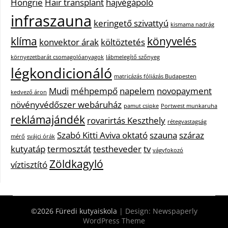
Hongrie
Hair transplant
hajvégápoló
infraszauna
keringető szivattyú
kismama nadrág
klíma
könyvelés
konvektor árak
költöztetés
környezetbarát csomagolóanyagok
lábmelegítő szőnyeg
légkondicionáló
matricázás fóliázás Budapesten
Mudi
méhpempő
napelem
novopayment
kedvező áron
növényvédőszer webáruház
pamut csipke
Portwest munkaruha
reklámajándék
rovarirtás Keszthely
rétegvastagság
Szabó Kitti Aviva oktató
szauna
száraz
mérő
svájci órák
kutyatáp
termosztát
testheveder
tv
vágyfokozó
Zöldkagyló
víztisztító
©2026 Füredi kutyaiskola
| Design:
Newspaperly
WordPress Theme