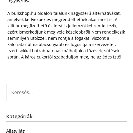
fogyasztása.
A bulkshop.hu oldalon találunk nagyszerű alternatívákat,
amelyek kedvezőek és megrendelhetőek akár most is. A
xilit ár megfizethető és ideális jellemzőkkel rendelkezik,
ezért ismerkedjünk meg vele közelebbről! Nem rendelkezik
semmilyen utóízzel, nem rontja a fogakat, viszont a
kalóriatartalma alacsonyabb és lúgosítja a szervezetet,
ezért sokkal bátrabban használhatjuk a főzések, sütések
során. A káros cukortól szabaduljon meg, ne az édes íztől!
KERESÉS:
Kategóriák
Állatvilág