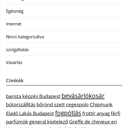
Egészség
Internet
Nincs kategorizálva
szolgáltatás
Vásárlás
Címkék
bevásárlókosár
barista képzés Budapest
bútorszállítás
bőrönd szett
cegespolo
Chipmunk
fogpótlás
Eladó Lakás Budapest
frottír anyag
férfi
parfümök
general kivitelező
Greffe de cheveux en