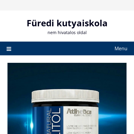
Skip
to
content
Füredi kutyaiskola
nem hivatalos oldal
Menu