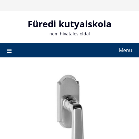
Skip
to
content
Füredi kutyaiskola
nem hivatalos oldal
Menu