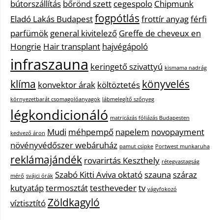
bútorszállítás
bőrönd szett
cegespolo
Chipmunk
fogpótlás
Eladó Lakás Budapest
frottír anyag
férfi
parfümök
general kivitelező
Greffe de cheveux en
Hongrie
Hair transplant
hajvégápoló
infraszauna
keringető szivattyú
kismama nadrág
klíma
könyvelés
konvektor árak
költöztetés
környezetbarát csomagolóanyagok
lábmelegítő szőnyeg
légkondicionáló
matricázás fóliázás Budapesten
Mudi
méhpempő
napelem
novopayment
kedvező áron
növényvédőszer webáruház
pamut csipke
Portwest munkaruha
reklámajándék
rovarirtás Keszthely
rétegvastagság
Szabó Kitti Aviva oktató
szauna
száraz
mérő
svájci órák
kutyatáp
termosztát
testheveder
tv
vágyfokozó
Zöldkagyló
víztisztító