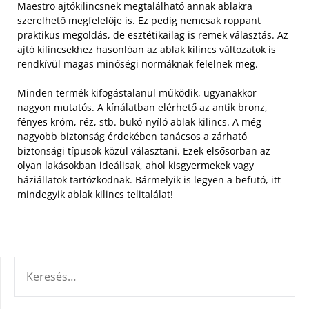
Maestro ajtókilincsnek megtalálható annak ablakra
szerelhető megfelelője is. Ez pedig nemcsak roppant
praktikus megoldás, de esztétikailag is remek választás. Az
ajtó kilincsekhez hasonlóan az ablak kilincs változatok is
rendkívül magas minőségi normáknak felelnek meg.
Minden termék kifogástalanul működik, ugyanakkor
nagyon mutatós. A kínálatban elérhető az antik bronz,
fényes króm, réz, stb. bukó-nyíló ablak kilincs. A még
nagyobb biztonság érdekében tanácsos a zárható
biztonsági típusok közül választani. Ezek elsősorban az
olyan lakásokban ideálisak, ahol kisgyermekek vagy
háziállatok tartózkodnak. Bármelyik is legyen a befutó, itt
mindegyik ablak kilincs telitalálat!
KERESÉS: