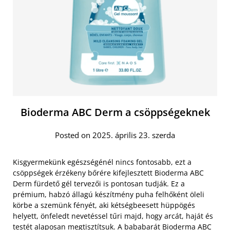
Bioderma ABC Derm a csöppségeknek
Posted on 2025. április 23. szerda
Kisgyermekünk egészségénél nincs fontosabb, ezt a
csöppségek érzékeny bőrére kifejlesztett Bioderma ABC
Derm fürdető gél tervezői is pontosan tudják. Ez a
prémium, habzó állagú készítmény puha felhőként öleli
körbe a szemünk fényét, aki kétségbeesett hüppögés
helyett, önfeledt nevetéssel tűri majd, hogy arcát, haját és
testét alaposan megtisztítsuk. A
bababarát Bioderma ABC