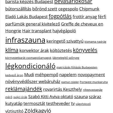
bevásárlókosár
barista képzés Budapest
bútorszállítás
bőrönd szett
cegespolo
Chipmunk
fogpótlás
Eladó Lakás Budapest
frottír anyag
férfi
parfümök
general kivitelező
Greffe de cheveux en
Hongrie
Hair transplant
hajvégápoló
infraszauna
keringető szivattyú
kismama nadrág
klíma
könyvelés
konvektor árak
költöztetés
környezetbarát csomagolóanyagok
lábmelegítő szőnyeg
légkondicionáló
matricázás fóliázás Budapesten
Mudi
méhpempő
napelem
novopayment
kedvező áron
növényvédőszer webáruház
pamut csipke
Portwest munkaruha
reklámajándék
rovarirtás Keszthely
rétegvastagság
Szabó Kitti Aviva oktató
szauna
száraz
mérő
svájci órák
kutyatáp
termosztát
testheveder
tv
vágyfokozó
Zöldkagyló
víztisztító