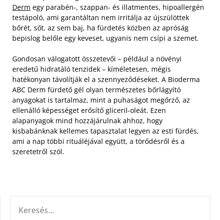
Derm
egy parabén-, szappan- és illatmentes, hipoallergén
testápoló, ami garantáltan nem irritálja az újszülöttek
bőrét, sőt, az sem baj, ha fürdetés közben az apróság
bepislog belőle egy keveset, ugyanis nem csípi a szemet.
Gondosan válogatott összetevői – például a növényi
eredetű hidratáló tenzidek – kíméletesen, mégis
hatékonyan távolítják el a szennyeződéseket. A Bioderma
ABC Derm fürdető gél olyan természetes bőrlágyító
anyagokat is tartalmaz, mint a puhaságot megőrző, az
ellenálló képességet erősítő gliceril-oleát. Ezen
alapanyagok mind hozzájárulnak ahhoz, hogy
kisbabánknak kellemes tapasztalat legyen az esti fürdés,
ami a nap többi rituáléjával együtt, a törődésről és a
szeretetről szól.
KERESÉS: