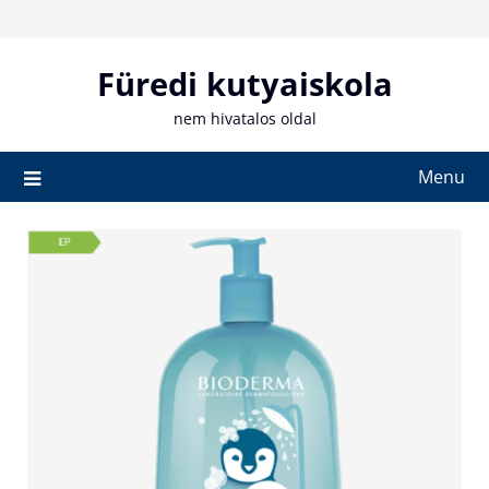
Skip
to
content
Füredi kutyaiskola
nem hivatalos oldal
Menu