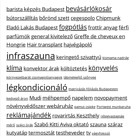
bevásárlókosár
barista képzés Budapest
bútorszállítás
bőrönd szett
cegespolo
Chipmunk
fogpótlás
Eladó Lakás Budapest
frottír anyag
férfi
parfümök
general kivitelező
Greffe de cheveux en
Hongrie
Hair transplant
hajvégápoló
infraszauna
keringető szivattyú
kismama nadrág
klíma
könyvelés
konvektor árak
költöztetés
környezetbarát csomagolóanyagok
lábmelegítő szőnyeg
légkondicionáló
matricázás fóliázás Budapesten
Mudi
méhpempő
napelem
novopayment
kedvező áron
növényvédőszer webáruház
pamut csipke
Portwest munkaruha
reklámajándék
rovarirtás Keszthely
rétegvastagság
Szabó Kitti Aviva oktató
szauna
száraz
mérő
svájci órák
kutyatáp
termosztát
testheveder
tv
vágyfokozó