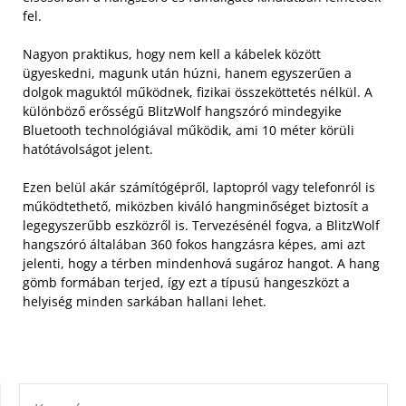
fel.
Nagyon praktikus, hogy nem kell a kábelek között
ügyeskedni, magunk után húzni, hanem egyszerűen a
dolgok maguktól működnek, fizikai összeköttetés nélkül. A
különböző erősségű BlitzWolf hangszóró mindegyike
Bluetooth technológiával működik, ami 10 méter körüli
hatótávolságot jelent.
Ezen belül akár számítógépről, laptopról vagy telefonról is
működtethető, miközben kiváló hangminőséget biztosít a
legegyszerűbb eszközről is. Tervezésénél fogva, a BlitzWolf
hangszóró általában 360 fokos hangzásra képes, ami azt
jelenti, hogy a térben mindenhová sugároz hangot. A hang
gömb formában terjed, így ezt a típusú hangeszközt a
helyiség minden sarkában hallani lehet.
KERESÉS: