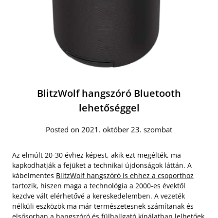
BlitzWolf hangszóró Bluetooth
lehetőséggel
Posted on 2021. október 23. szombat
Az elmúlt 20-30 évhez képest, akik ezt megélték, ma
kapkodhatják a fejüket a technikai újdonságok láttán. A
kábelmentes
BlitzWolf hangszóró is ehhez a csoporthoz
tartozik, hiszen maga a technológia a 2000-es évektől
kezdve vált elérhetővé a kereskedelemben. A vezeték
nélküli eszközök ma már természetesnek számítanak és
elsősorban a hangszóró és fülhallgató kínálatban lelhetőek