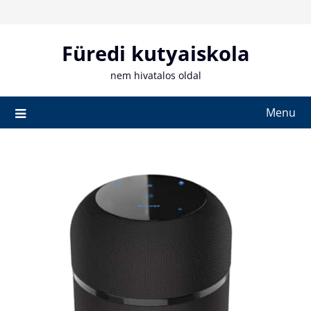
Skip
to
content
Füredi kutyaiskola
nem hivatalos oldal
Menu