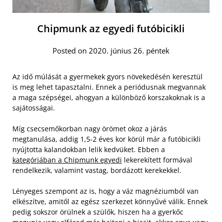
Chipmunk az egyedi futóbicikli
Posted on 2020. június 26. péntek
Az idő múlását a gyermekek gyors növekedésén keresztül
is meg lehet tapasztalni. Ennek a periódusnak megvannak
a maga szépségei, ahogyan a különböző korszakoknak is a
sajátosságai.
Míg csecsemőkorban nagy örömet okoz a járás
megtanulása, addig 1,5-2 éves kor körül már a futóbicikli
nyújtotta kalandokban lelik kedvüket. Ebben a
kategóriában a Chipmunk egyedi
lekerekített formával
rendelkezik, valamint vastag, bordázott kerekekkel.
Lényeges szempont az is, hogy a váz magnéziumból van
elkészítve, amitől az egész szerkezet könnyűvé válik. Ennek
pedig sokszor örülnek a szülők, hiszen ha a gyerkőc