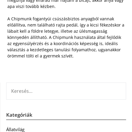
megunja vagy elfárad már hajtani a bicajt, akkor anya vagy
apa viszi tovább kézben.
A Chipmunk fogantyúi csúszásbiztos anyagból vannak
előállítva, nem található rajta pedál, így a kicsi fékezéskor a
lábait kell a földre letegye, illetve az ülésmagasság
könnyedén állítható. A Chipmunk használata által fejlődik
az egyensúlyérzés és a koordinációs képesség is, ideális
választás a kezdetleges tanulási folyamathoz, ugyanakkor
örömmel tölti el a gyermek szívét.
KERESÉS:
Kategóriák
Állatvilág