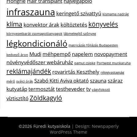
Hongrie
Hair transplant
hajvégápoló
infraszauna
keringető szivattyú
kismama nadrág
klíma
könyvelés
konvektor árak
költöztetés
környezetbarát csomagolóanyagok
lábmelegítő szőnyeg
légkondicionáló
matricázás fóliázás Budapesten
Mudi
méhpempő
napelem
novopayment
kedvező áron
növényvédőszer webáruház
pamut csipke
Portwest munkaruha
reklámajándék
rovarirtás Keszthely
rétegvastagság
Szabó Kitti Aviva oktató
szauna
száraz
mérő
svájci órák
kutyatáp
termosztát
testheveder
tv
vágyfokozó
Zöldkagyló
víztisztító
©2026 Füredi kutyaiskola
| Design:
Newspaperly
WordPress Theme