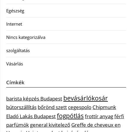
Egészség
Internet
Nincs kategorizálva
szolgáltatás
Vásárlás
Címkék
bevásárlókosár
barista képzés Budapest
bútorszállítás
bőrönd szett
cegespolo
Chipmunk
fogpótlás
Eladó Lakás Budapest
frottír anyag
férfi
parfümök
general kivitelező
Greffe de cheveux en