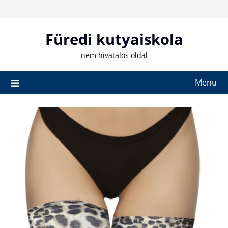
Skip
to
content
Füredi kutyaiskola
nem hivatalos oldal
Menu