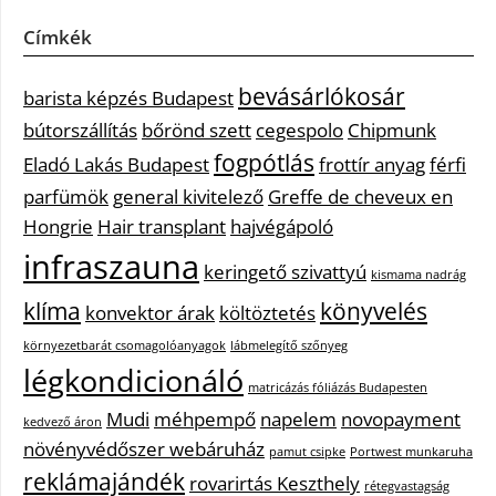
Címkék
bevásárlókosár
barista képzés Budapest
bútorszállítás
bőrönd szett
cegespolo
Chipmunk
fogpótlás
Eladó Lakás Budapest
frottír anyag
férfi
parfümök
general kivitelező
Greffe de cheveux en
Hongrie
Hair transplant
hajvégápoló
infraszauna
keringető szivattyú
kismama nadrág
klíma
könyvelés
konvektor árak
költöztetés
környezetbarát csomagolóanyagok
lábmelegítő szőnyeg
légkondicionáló
matricázás fóliázás Budapesten
Mudi
méhpempő
napelem
novopayment
kedvező áron
növényvédőszer webáruház
pamut csipke
Portwest munkaruha
reklámajándék
rovarirtás Keszthely
rétegvastagság