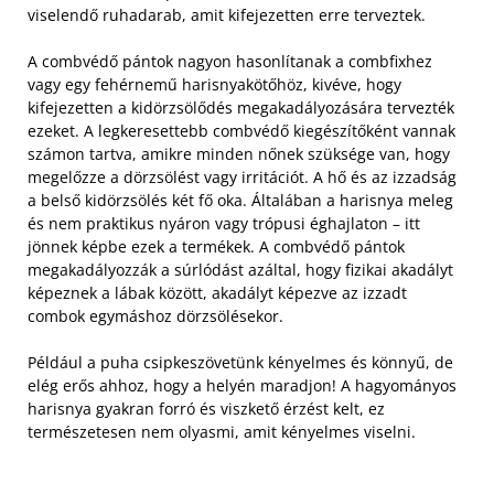
viselendő ruhadarab, amit kifejezetten erre terveztek.
A combvédő pántok nagyon hasonlítanak a combfixhez
vagy egy fehérnemű harisnyakötőhöz, kivéve, hogy
kifejezetten a kidörzsölődés megakadályozására tervezték
ezeket. A legkeresettebb combvédő kiegészítőként vannak
számon tartva, amikre minden nőnek szüksége van, hogy
megelőzze a dörzsölést vagy irritációt.
A hő és az izzadság
a belső kidörzsölés két fő oka. Általában a harisnya meleg
és nem praktikus nyáron vagy trópusi éghajlaton – itt
jönnek képbe ezek a termékek. A combvédő pántok
megakadályozzák a súrlódást azáltal, hogy fizikai akadályt
képeznek a lábak között, akadályt képezve az izzadt
combok egymáshoz dörzsölésekor.
Például a puha csipkeszövetünk kényelmes és könnyű, de
elég erős ahhoz, hogy a helyén maradjon! A hagyományos
harisnya gyakran forró és viszkető érzést kelt, ez
természetesen nem olyasmi, amit kényelmes viselni.