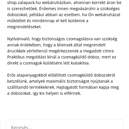
shop.zalapack.hu webáruházban, ahonnan korrekt áron be
is szerezhetőek. Érdemes innen megvásárolni a szükséges
dobozokat, például abban az esetben, ha Ön webáruházat
működtet és mindennap el kell küldenie a
megrendeléseket.
Nyilvánvaló, hogy biztonságos csomagolásra van szükség
annak érdekében, hogy a kliensek által megrendelt
árucikkek sértetlenül megérkezzenek a megadott címre.
Praktikus megoldást kínál a csomagküldő doboz, mert ez
direkt a csomagok küldésére lett kialakítva.
Erős alapanyagokból előállított csomagküldő dobozokról
beszélünk, amelyek maximális biztonságot nyújtanak a
szállítandó termékeknek. Hajtogatott formában kapja meg
a dobozokat, így kis helyen is elférnek.
KERESÉS: