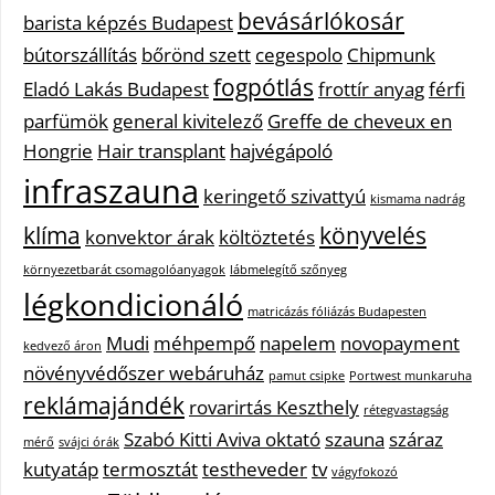
bevásárlókosár
barista képzés Budapest
bútorszállítás
bőrönd szett
cegespolo
Chipmunk
fogpótlás
Eladó Lakás Budapest
frottír anyag
férfi
parfümök
general kivitelező
Greffe de cheveux en
Hongrie
Hair transplant
hajvégápoló
infraszauna
keringető szivattyú
kismama nadrág
klíma
könyvelés
konvektor árak
költöztetés
környezetbarát csomagolóanyagok
lábmelegítő szőnyeg
légkondicionáló
matricázás fóliázás Budapesten
Mudi
méhpempő
napelem
novopayment
kedvező áron
növényvédőszer webáruház
pamut csipke
Portwest munkaruha
reklámajándék
rovarirtás Keszthely
rétegvastagság
Szabó Kitti Aviva oktató
szauna
száraz
mérő
svájci órák
kutyatáp
termosztát
testheveder
tv
vágyfokozó