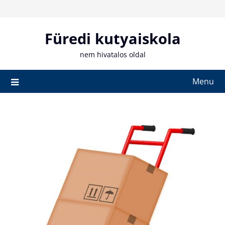
Skip
to
content
Füredi kutyaiskola
nem hivatalos oldal
Menu