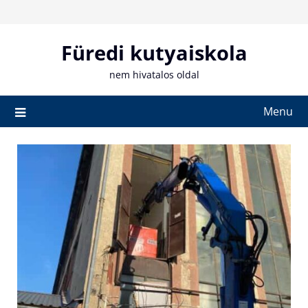
Skip
to
content
Füredi kutyaiskola
nem hivatalos oldal
Menu