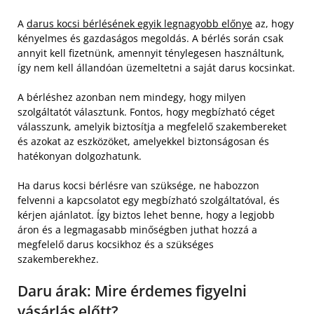
A
darus kocsi bérlésének egyik legnagyobb előnye
az, hogy
kényelmes és gazdaságos megoldás. A bérlés során csak
annyit kell fizetnünk, amennyit ténylegesen használtunk,
így nem kell állandóan üzemeltetni a saját darus kocsinkat.
A bérléshez azonban nem mindegy, hogy milyen
szolgáltatót választunk. Fontos, hogy megbízható céget
válasszunk, amelyik biztosítja a megfelelő szakembereket
és azokat az eszközöket, amelyekkel biztonságosan és
hatékonyan dolgozhatunk.
Ha darus kocsi bérlésre van szüksége, ne habozzon
felvenni a kapcsolatot egy megbízható szolgáltatóval, és
kérjen ajánlatot. Így biztos lehet benne, hogy a legjobb
áron és a legmagasabb minőségben juthat hozzá a
megfelelő darus kocsikhoz és a szükséges
szakemberekhez.
Daru árak: Mire érdemes figyelni
vásárlás előtt?