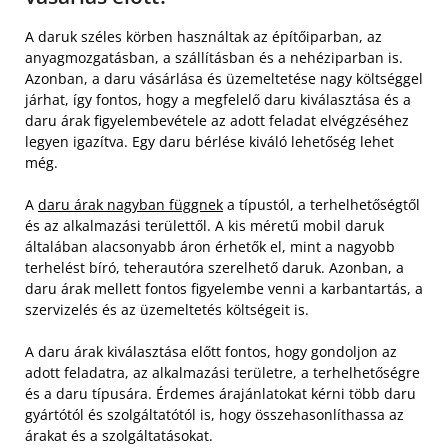
A daruk széles körben használtak az építőiparban, az
anyagmozgatásban, a szállításban és a nehéziparban is.
Azonban, a daru vásárlása és üzemeltetése nagy költséggel
járhat, így fontos, hogy a megfelelő daru kiválasztása és a
daru árak figyelembevétele az adott feladat elvégzéséhez
legyen igazítva. Egy daru bérlése kiváló lehetőség lehet
még.
A
daru árak nagyban függnek
a típustól, a terhelhetőségtől
és az alkalmazási területtől. A kis méretű mobil daruk
általában alacsonyabb áron érhetők el, mint a nagyobb
terhelést bíró, teherautóra szerelhető daruk. Azonban, a
daru árak mellett fontos figyelembe venni a karbantartás, a
szervizelés és az üzemeltetés költségeit is.
A daru árak kiválasztása előtt fontos, hogy gondoljon az
adott feladatra, az alkalmazási területre, a terhelhetőségre
és a daru típusára. Érdemes árajánlatokat kérni több daru
gyártótól és szolgáltatótól is, hogy összehasonlíthassa az
árakat és a szolgáltatásokat.