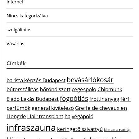
Internet
Nincs kategorizálva
szolgáltatás
Vásárlás
Címkék
bevásárlókosár
barista képzés Budapest
bútorszállítás
bőrönd szett
cegespolo
Chipmunk
fogpótlás
Eladó Lakás Budapest
frottír anyag
férfi
parfümök
general kivitelező
Greffe de cheveux en
Hongrie
Hair transplant
hajvégápoló
infraszauna
keringető szivattyú
kismama nadrág