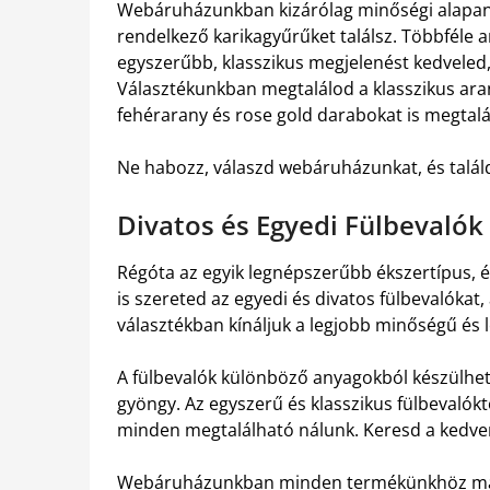
Webáruházunkban kizárólag minőségi alapany
rendelkező karikagyűrűket találsz. Többféle a
egyszerűbb, klasszikus megjelenést kedveled,
Választékunkban megtalálod a klasszikus aran
fehérarany és rose gold darabokat is megtalá
Ne habozz, válaszd webáruházunkat, és találd
Divatos és Egyedi Fülbevalók
Régóta az egyik legnépszerűbb ékszertípus, é
is szereted az egyedi és divatos fülbevalókat
választékban kínáljuk a legjobb minőségű és l
A fülbevalók különböző anyagokból készülhetne
gyöngy. Az egyszerű és klasszikus fülbevalók
minden megtalálható nálunk. Keresd a kedve
Webáruházunkban minden termékünkhöz maga