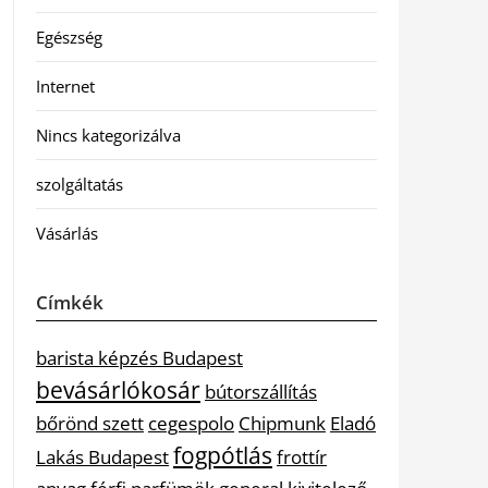
Egészség
Internet
Nincs kategorizálva
szolgáltatás
Vásárlás
Címkék
barista képzés Budapest
bevásárlókosár
bútorszállítás
bőrönd szett
cegespolo
Chipmunk
Eladó
fogpótlás
Lakás Budapest
frottír