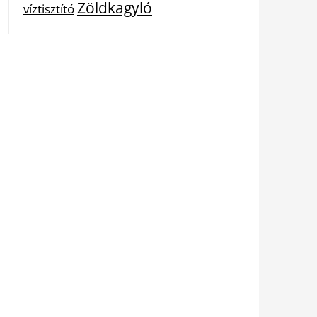
Zöldkagyló
víztisztító