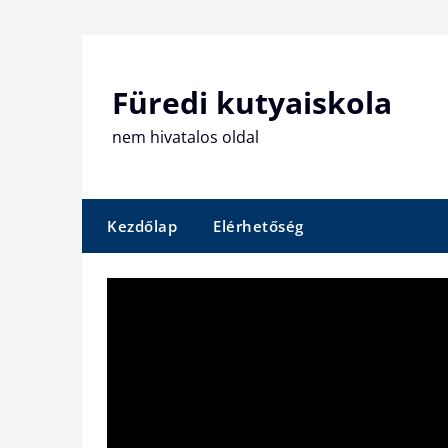
Skip
to
content
Füredi kutyaiskola
nem hivatalos oldal
Kezdőlap
Elérhetőség