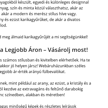
agokból készült, egyedi és különleges designnal
nyag, szín és minta közül választhatsz, akár az
 akár a modern és merész stílus híve vagy.
y és ezüst karikagyűrűket, de akár a divatos
lod.
 meg álmaid karikagyűrűjét a mi segítségünkkel!
 a Legjobb Áron – Vásárolj most!
s számos stílusban és kivitelben elérhetőek. Ha te
, akkor jó helyen jársz! Webáruházunkban széles
egjobb ár-érték arányú fülbevalókat.
k, mint például az arany, az ezüst, a kristály és a
tól kezdve az extravagáns és feltűnő darabokig
nc színedben, alakban és méretben!
s minőségű képek és részletes leírások