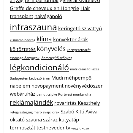
anyag
férfi parfümök
general kivitelező
Greffe de cheveux en Hongrie
Hair
transplant
hajvégápoló
infraszauna
keringető szivattyú
klíma
konvektor árak
kismama nadrág
könyvelés
költöztetés
környezetbarát
csomagolóanyagok
lábmelegítő szőnyeg
légkondicionáló
matricázás fóliázás
Mudi
méhpempő
Budapesten kedvező áron
napelem
novopayment
növényvédőszer
webáruház
pamut csipke
Portwest munkaruha
reklámajándék
rovarirtás Keszthely
Szabó Kitti Aviva
rétegvastagság mérő
svájci órák
oktató
szauna
száraz kutyatáp
termosztát
testheveder
tv
vágyfokozó