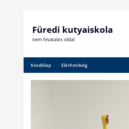
Skip
to
content
Füredi kutyaiskola
nem hivatalos oldal
Kezdőlap
Elérhetőség