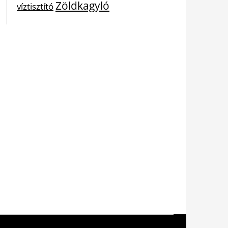
Zöldkagyló
víztisztító