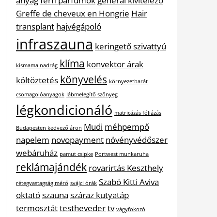
anyag
férfi parfümök
general kivitelező
Greffe de cheveux en Hongrie
Hair
transplant
hajvégápoló
infraszauna
keringető szivattyú
klíma
konvektor árak
kismama nadrág
könyvelés
költöztetés
környezetbarát
csomagolóanyagok
lábmelegítő szőnyeg
légkondicionáló
matricázás fóliázás
Mudi
méhpempő
Budapesten kedvező áron
napelem
novopayment
növényvédőszer
webáruház
pamut csipke
Portwest munkaruha
reklámajándék
rovarirtás Keszthely
Szabó Kitti Aviva
rétegvastagság mérő
svájci órák
oktató
szauna
száraz kutyatáp
termosztát
testheveder
tv
vágyfokozó