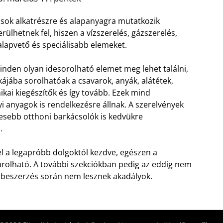
jó sok alkatrészre és alapanyagra mutatkozik
erülhetnek fel, hiszen a vízszerelés, gázszerelés,
lapvető és speciálisabb elemeket.
inden olyan idesorolható elemet meg lehet találni,
ájába sorolhatóak a csavarok, anyák, alátétek,
ikai kiegészítők és így tovább.
Ezek mind
yi anyagok is rendelkezésre állnak. A szerelvények
kesebb otthoni barkácsolók is kedvükre
.
l a legapróbb dolgoktól kezdve, egészen a
olható. A további szekciókban pedig az eddig nem
a beszerzés során nem lesznek akadályok.