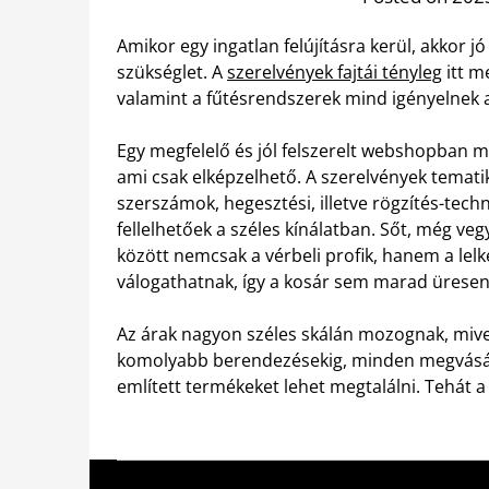
Amikor egy ingatlan felújításra kerül, akkor 
szükséglet. A
szerelvények fajtái tényleg
itt m
valamint a fűtésrendszerek mind igényelnek a
Egy megfelelő és jól felszerelt webshopban m
ami csak elképzelhető. A szerelvények tematik
szerszámok, hegesztési, illetve rögzítés-techn
fellelhetőek a széles kínálatban. Sőt, még veg
között nemcsak a vérbeli profik, hanem a lel
válogathatnak, így a kosár sem marad üresen
Az árak nagyon széles skálán mozognak, mive
komolyabb berendezésekig, minden megvásár
említett termékeket lehet megtalálni. Tehát 