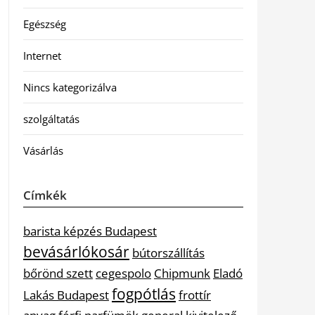
Egészség
Internet
Nincs kategorizálva
szolgáltatás
Vásárlás
Címkék
barista képzés Budapest
bevásárlókosár
bútorszállítás
bőrönd szett
cegespolo
Chipmunk
Eladó
fogpótlás
Lakás Budapest
frottír