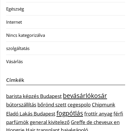
Egészség
Internet
Nincs kategorizálva
szolgáltatás
Vásárlás
Címkék
bevásárlókosár
barista képzés Budapest
bútorszállítás
bőrönd szett
cegespolo
Chipmunk
fogpótlás
Eladó Lakás Budapest
frottír anyag
férfi
parfümök
general kivitelező
Greffe de cheveux en
Hongrie
Hair transplant
hajvégápoló