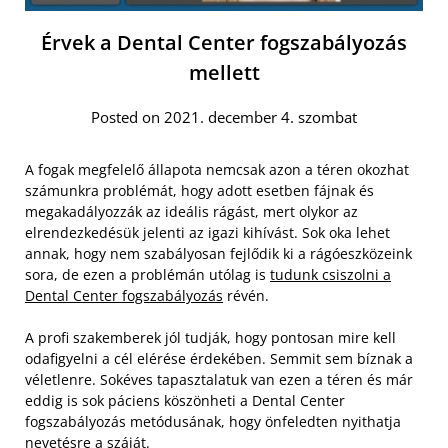
Érvek a Dental Center fogszabályozás
mellett
Posted on 2021. december 4. szombat
A fogak megfelelő állapota nemcsak azon a téren okozhat
számunkra problémát, hogy adott esetben fájnak és
megakadályozzák az ideális rágást, mert olykor az
elrendezkedésük jelenti az igazi kihívást. Sok oka lehet
annak, hogy nem szabályosan fejlődik ki a rágóeszközeink
sora, de ezen a problémán utólag is
tudunk csiszolni a
Dental Center fogszabályozás
révén.
A profi szakemberek jól tudják, hogy pontosan mire kell
odafigyelni a cél elérése érdekében. Semmit sem bíznak a
véletlenre. Sokéves tapasztalatuk van ezen a téren és már
eddig is sok páciens köszönheti a Dental Center
fogszabályozás metódusának, hogy önfeledten nyithatja
nevetésre a száját.