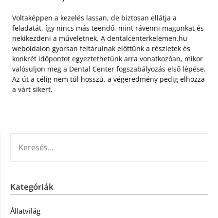
Voltaképpen a kezelés lassan, de biztosan ellátja a
feladatát, így nincs más teendő, mint rávenni magunkat és
nekikezdeni a műveletnek. A dentalcenterkelemen.hu
weboldalon gyorsan feltárulnak előttünk a részletek és
konkrét időpontot egyeztethetünk arra vonatkozóan, mikor
valósuljon meg a Dental Center fogszabályozás első lépése.
Az út a célig nem túl hosszú, a végeredmény pedig elhozza
a várt sikert.
KERESÉS:
Kategóriák
Állatvilág