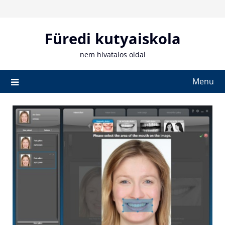
Skip
to
content
Füredi kutyaiskola
nem hivatalos oldal
Menu