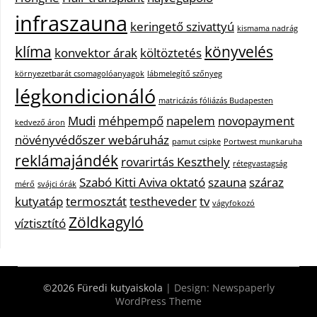
infraszauna
keringető szivattyú
kismama nadrág
klíma
könyvelés
konvektor árak
költöztetés
környezetbarát csomagolóanyagok
lábmelegítő szőnyeg
légkondicionáló
matricázás fóliázás Budapesten
Mudi
méhpempő
napelem
novopayment
kedvező áron
növényvédőszer webáruház
pamut csipke
Portwest munkaruha
reklámajándék
rovarirtás Keszthely
rétegvastagság
Szabó Kitti Aviva oktató
szauna
száraz
mérő
svájci órák
kutyatáp
termosztát
testheveder
tv
vágyfokozó
Zöldkagyló
víztisztító
©2026 Füredi kutyaiskola
| Design:
Newspaperly
WordPress Theme