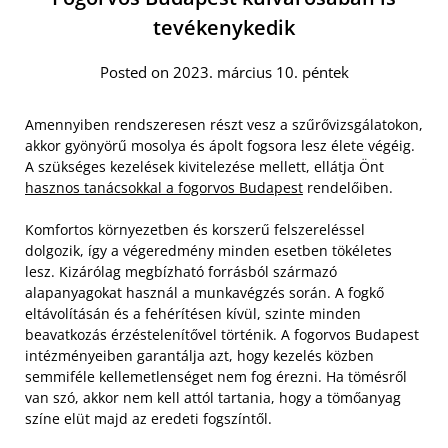
tevékenykedik
Posted on 2023. március 10. péntek
Amennyiben rendszeresen részt vesz a szűrővizsgálatokon,
akkor gyönyörű mosolya és ápolt fogsora lesz élete végéig.
A szükséges kezelések kivitelezése mellett, ellátja Önt
hasznos tanácsokkal a fogorvos Budapest
rendelőiben.
Komfortos környezetben és korszerű felszereléssel
dolgozik, így a végeredmény minden esetben tökéletes
lesz. Kizárólag megbízható forrásból származó
alapanyagokat használ a munkavégzés során. A fogkő
eltávolításán és a fehérítésen kívül, szinte minden
beavatkozás érzéstelenítővel történik.
A fogorvos Budapest
intézményeiben garantálja azt, hogy kezelés közben
semmiféle kellemetlenséget nem fog érezni. Ha tömésről
van szó, akkor nem kell attól tartania, hogy a tömőanyag
színe elüt majd az eredeti fogszíntől.