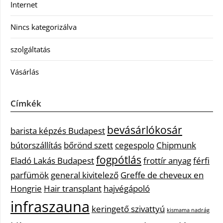
Internet
Nincs kategorizálva
szolgáltatás
Vásárlás
Címkék
bevásárlókosár
barista képzés Budapest
bútorszállítás
bőrönd szett
cegespolo
Chipmunk
fogpótlás
Eladó Lakás Budapest
frottír anyag
férfi
parfümök
general kivitelező
Greffe de cheveux en
Hongrie
Hair transplant
hajvégápoló
infraszauna
keringető szivattyú
kismama nadrág