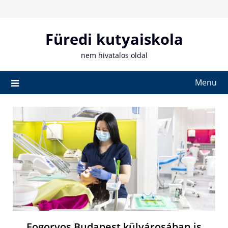
Skip
to
content
Füredi kutyaiskola
nem hivatalos oldal
Menu
Fogorvos Budapest külvárosában is