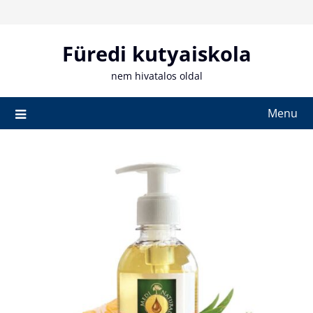
Skip
to
content
Füredi kutyaiskola
nem hivatalos oldal
Menu