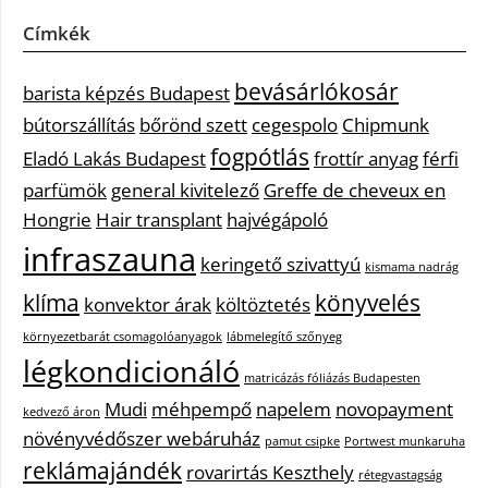
Címkék
bevásárlókosár
barista képzés Budapest
bútorszállítás
bőrönd szett
cegespolo
Chipmunk
fogpótlás
Eladó Lakás Budapest
frottír anyag
férfi
parfümök
general kivitelező
Greffe de cheveux en
Hongrie
Hair transplant
hajvégápoló
infraszauna
keringető szivattyú
kismama nadrág
klíma
könyvelés
konvektor árak
költöztetés
környezetbarát csomagolóanyagok
lábmelegítő szőnyeg
légkondicionáló
matricázás fóliázás Budapesten
Mudi
méhpempő
napelem
novopayment
kedvező áron
növényvédőszer webáruház
pamut csipke
Portwest munkaruha
reklámajándék
rovarirtás Keszthely
rétegvastagság