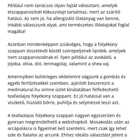
Például nem tanácsos olyan fajtát választani, amelyik
elszappanosított kókuszolajt tartalmaz, mert az szárító
hatású. Az sem jó, ha allergizáló illatanyag van benne,
inkább válasszunk olyat, ami természetes illóolajokat foglal
magába!
Azonban mindenképpen szükséges, hogy a folyékony
szappan összetevői között szerepeljenek lipidek, amelyek
nem szappanosodnak el. Ilyen például az avokádó, a
jojoba, olíva, dió, lenmagolaj, valamint a shea vaj.
Amennyiben különleges védelemre vágyunk a gombás és
egyéb fertőzésekkel szemben, ajánlott beszerezni a
medinatural.hu online üzlet kínálatában felfedezhető
teafaolajos folyékony szappant. Ez jó hatással van a
viszkető, húzódó bőrre, puhítja és selymessé teszi azt.
A teafaolajos folyékony szappan nagyon egyszerűen és
gyorsan megrendelhető a webshopból. Mosakodás után az
arcápolásra is figyelmet kell szentelni, mert csak így lehet
üde és fiatalos az arcunk. Ehhez ideális választást jelent a