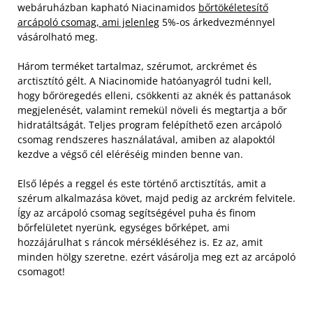
webáruházban kapható Niacinamidos
bőrtökéletesítő
arcápoló csomag, ami jelenleg
5%-os árkedvezménnyel
vásárolható meg.
Három terméket tartalmaz, szérumot, arckrémet és
arctisztító gélt. A Niacinomide hatóanyagról tudni kell,
hogy bőröregedés elleni, csökkenti az aknék és pattanások
megjelenését, valamint remekül növeli és megtartja a bőr
hidratáltságát. Teljes program felépíthető ezen arcápoló
csomag rendszeres használatával, amiben az alapoktól
kezdve a végső cél eléréséig minden benne van.
Első lépés a reggel és este történő arctisztítás, amit a
szérum alkalmazása követ, majd pedig az arckrém felvitele.
Így az arcápoló csomag segítségével puha és finom
bőrfelületet nyerünk, egységes bőrképet, ami
hozzájárulhat s ráncok mérsékléséhez is. Ez az, amit
minden hölgy szeretne. ezért vásárolja meg ezt az arcápoló
csomagot!