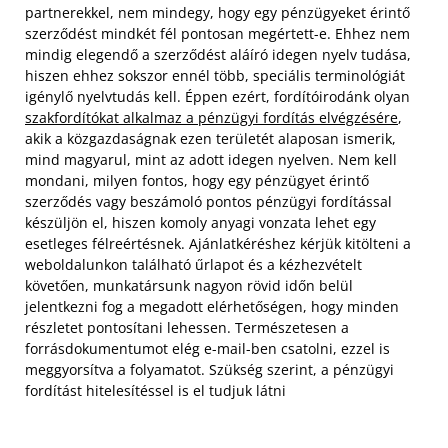
partnerekkel, nem mindegy, hogy egy pénzügyeket érintő
szerződést mindkét fél pontosan megértett-e. Ehhez nem
mindig elegendő a szerződést aláíró idegen nyelv tudása,
hiszen ehhez sokszor ennél több, speciális terminológiát
igénylő nyelvtudás kell. Éppen ezért, fordítóirodánk olyan
szakfordítókat alkalmaz a pénzügyi fordítás elvégzésére
,
akik a közgazdaságnak ezen területét alaposan ismerik,
mind magyarul, mint az adott idegen nyelven.
Nem kell
mondani, milyen fontos, hogy egy pénzügyet érintő
szerződés vagy beszámoló pontos pénzügyi fordítással
készüljön el, hiszen komoly anyagi vonzata lehet egy
esetleges félreértésnek. Ajánlatkéréshez kérjük kitölteni a
weboldalunkon található űrlapot és a kézhezvételt
követően, munkatársunk nagyon rövid időn belül
jelentkezni fog a megadott elérhetőségen, hogy minden
részletet pontosítani lehessen. Természetesen a
forrásdokumentumot elég e-mail-ben csatolni, ezzel is
meggyorsítva a folyamatot. Szükség szerint, a pénzügyi
fordítást hitelesítéssel is el tudjuk látni