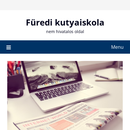
Skip
to
content
Füredi kutyaiskola
nem hivatalos oldal
Menu