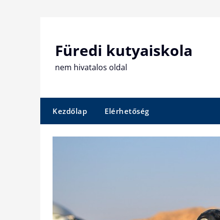
Skip
to
content
Füredi kutyaiskola
nem hivatalos oldal
Kezdőlap
Elérhetőség