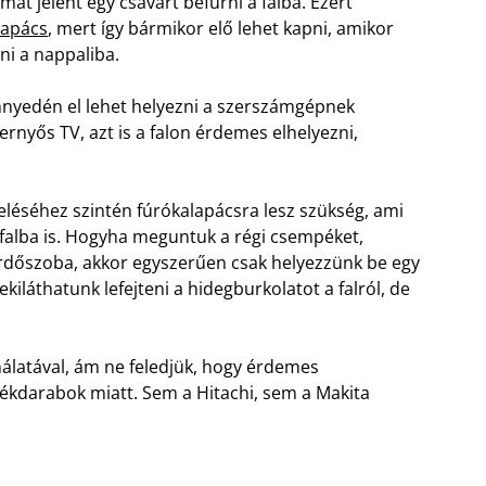
t jelent egy csavart befúrni a falba. Ezért
lapács
, mert így bármikor elő lehet kapni, amikor
ni a nappaliba.
önnyedén el lehet helyezni a szerszámgépnek
nyős TV, azt is a falon érdemes elhelyezni,
léséhez szintén fúrókalapácsra lesz szükség, ami
falba is. Hogyha meguntuk a régi csempéket,
ürdőszoba, akkor egyszerűen csak helyezzünk be egy
ekiláthatunk lefejteni a hidegburkolatot a falról, de
álatával, ám ne feledjük, hogy érdemes
kdarabok miatt. Sem a Hitachi, sem a Makita