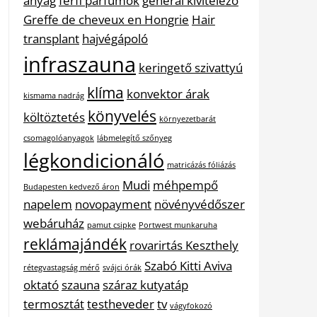
anyag
férfi parfümök
general kivitelező
Greffe de cheveux en Hongrie
Hair
transplant
hajvégápoló
infraszauna
keringető szivattyú
klíma
konvektor árak
kismama nadrág
könyvelés
költöztetés
környezetbarát
csomagolóanyagok
lábmelegítő szőnyeg
légkondicionáló
matricázás fóliázás
Mudi
méhpempő
Budapesten kedvező áron
napelem
novopayment
növényvédőszer
webáruház
pamut csipke
Portwest munkaruha
reklámajándék
rovarirtás Keszthely
Szabó Kitti Aviva
rétegvastagság mérő
svájci órák
oktató
szauna
száraz kutyatáp
termosztát
testheveder
tv
vágyfokozó