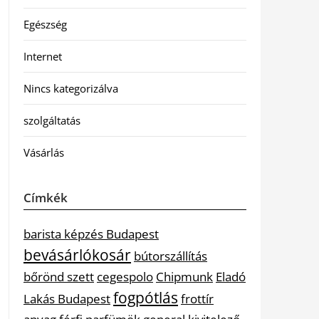
Egészség
Internet
Nincs kategorizálva
szolgáltatás
Vásárlás
Címkék
barista képzés Budapest
bevásárlókosár
bútorszállítás
bőrönd szett
cegespolo
Chipmunk
Eladó
fogpótlás
Lakás Budapest
frottír