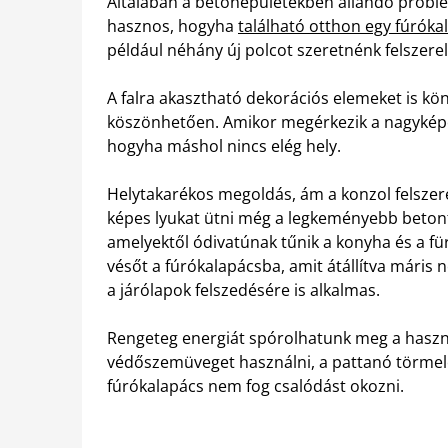
Általában a betonépületekben állandó problémá
hasznos, hogyha
található otthon egy fúróka
például néhány új polcot szeretnénk felszerel
A falra akasztható dekorációs elemeket is k
köszönhetően. Amikor megérkezik a nagyképer
hogyha máshol nincs elég hely.
Helytakarékos megoldás, ám a konzol felszere
képes lyukat ütni még a legkeményebb beton
amelyektől ódivatúnak tűnik a konyha és a f
vésőt a fúrókalapácsba, amit átállítva máris n
a járólapok felszedésére is alkalmas.
Rengeteg energiát spórolhatunk meg a haszn
védőszemüveget használni, a pattanó törmelé
fúrókalapács nem fog csalódást okozni.