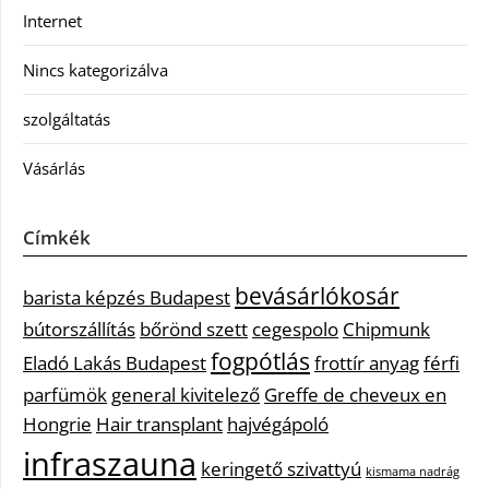
Internet
Nincs kategorizálva
szolgáltatás
Vásárlás
Címkék
bevásárlókosár
barista képzés Budapest
bútorszállítás
bőrönd szett
cegespolo
Chipmunk
fogpótlás
Eladó Lakás Budapest
frottír anyag
férfi
parfümök
general kivitelező
Greffe de cheveux en
Hongrie
Hair transplant
hajvégápoló
infraszauna
keringető szivattyú
kismama nadrág