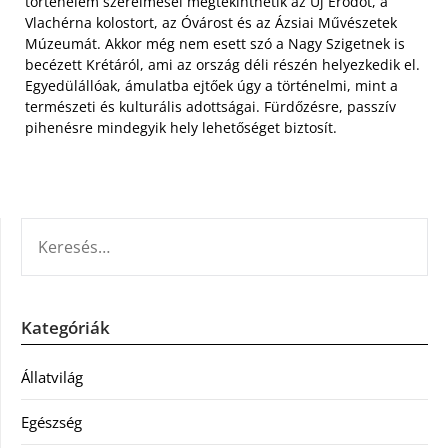
történelem szerelmesei megtekinthetik az Új Erődöt, a
Vlachérna kolostort, az Óvárost és az Ázsiai Művészetek
Múzeumát. Akkor még nem esett szó a Nagy Szigetnek is
becézett Krétáról, ami az ország déli részén helyezkedik el.
Egyedülállóak, ámulatba ejtőek úgy a történelmi, mint a
természeti és kulturális adottságai. Fürdőzésre, passzív
pihenésre mindegyik hely lehetőséget biztosít.
KERESÉS:
Kategóriák
Állatvilág
Egészség