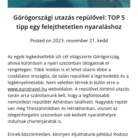
Görögországi utazás repülővel: TOP 5
tipp egy felejthetetlen nyaraláshoz
Posted on 2023. november 21. kedd
Az egyik legkedveltebb úti cél világszerte Görögország,
ahová különösen a nyári szezonban látogatnak el
rengetegen. Több módon is el lehet utazni ebbe a
csodálatos országba, de talán repülővel a legrövidebb és a
legkényelmesebb. Nem véletlen térnek ki külön erre a
www.eurotravel.hu
weboldalon. A repülővel történő utazás
során arra számítanunk kell, hogy a legfontosabb
nemzetközi repülőtér Athénban található. Nagyobb reptér
van még Theszalonikiben és Héraklionban, viszont az
idegenforgalmi szezonban sok kedvelt nyaralóhelyre
indulnak charterjáratok is.
Ennek köszönhetően, könnyen eljuthatunk például Rodosz