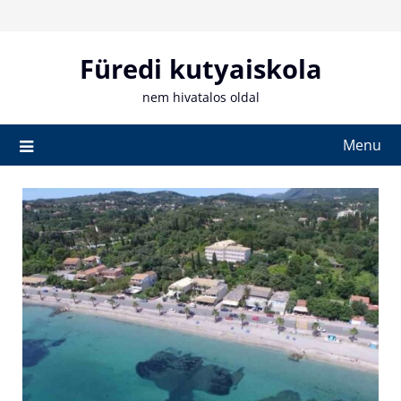
Skip
to
content
Füredi kutyaiskola
nem hivatalos oldal
Menu