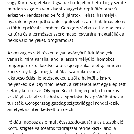
vagy Korfu szigetekre. Ugyanakkor kijelenthető, hogy szinte
minden szigeten van kisebb-nagyobb repülőtér, ahová
érkeznek rendszeres belföldi járatok. Tehát, bármelyik
nyaralóhelyre eljuthatunk repülővel is, ami hatalmas előny
a többi opcióval szemben. Görögországban a történelem, a
kultúra és a természet szerelmesei egyaránt megtalálják a
nekik való helyeket, programokat.
Az ország északi részén olyan gyönyörű üdülőhelyek
vannak, mint Paralia, ahol a lassan mélyülő, homokos
tengerpartoktól kezdve, a pezsgő éjszakai életig, minden
korosztály tagjai megtalálják a számukra vonzó
kikapcsolódási lehetőségeket. Ettől a helytől 3 km-re
helyezkedik el Olympic Beach, a két települést egy kiépített
sétány köti össze. Olympic Beach tengerpartja homokos,
kristálytiszta vízzel, ahol vízi sportokat is kipróbálhatnak a
turisták. Görögország gazdag szigetvilággal rendelkezik,
amelyek szintén kedvelt úti célok.
Például Rodosz az elmúlt évszázadokat tárja az utazók elé.
Korfu szigete változatos földrajzzal rendelkezik, ahol a