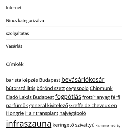
Internet
Nincs kategorizálva
szolgáltatás
Vásárlás
Címkék
bevásárlókosár
barista képzés Budapest
bútorszállítás
bőrönd szett
cegespolo
Chipmunk
fogpótlás
Eladó Lakás Budapest
frottír anyag
férfi
parfümök
general kivitelező
Greffe de cheveux en
Hongrie
Hair transplant
hajvégápoló
infraszauna
keringető szivattyú
kismama nadrág