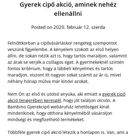
Gyerek cipő akció, aminek nehéz
ellenállni
Posted on 2020. február 12. szerda
Felnőttkorban a cipővásárláskor rengeteg szempontot
veszünk figyelembe. A kényelem szokott az első helyen
állni, de sokan nézik azt is, hogy tartós maradjon, valamint
az árak se verjék a csillagos eget. A gyermekeknél szintén
fontos kritérium, hogy a lábbeli kényelmes és tartós
maradjon, viszont itt nagyon sokat számít az ár is, mivel
néhány hónap múlva már kinövi azokat.
Nem Ön az első és utolsó anyuka, aki emiatt a
gyerek cipő
akció tengerében keresgél
, hogy jót találjon olcsón. A
Bambino Gyerekcipő webáruház lehetőséget kínál
mindenkinek, hogy otthona kényelméből vásároljon
minőségi és megfizethető termékeket.
Többféle gyerek cipő akció létezik a honlapon is. Van, ami a