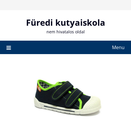
Skip
to
content
Füredi kutyaiskola
nem hivatalos oldal
Menu