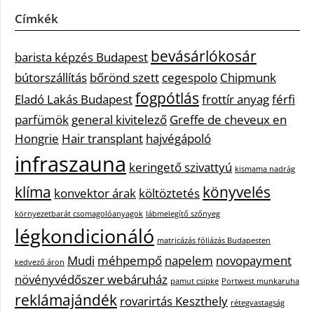
Címkék
bevásárlókosár
barista képzés Budapest
bútorszállítás
bőrönd szett
cegespolo
Chipmunk
fogpótlás
Eladó Lakás Budapest
frottír anyag
férfi
parfümök
general kivitelező
Greffe de cheveux en
Hongrie
Hair transplant
hajvégápoló
infraszauna
keringető szivattyú
kismama nadrág
klíma
könyvelés
konvektor árak
költöztetés
környezetbarát csomagolóanyagok
lábmelegítő szőnyeg
légkondicionáló
matricázás fóliázás Budapesten
Mudi
méhpempő
napelem
novopayment
kedvező áron
növényvédőszer webáruház
pamut csipke
Portwest munkaruha
reklámajándék
rovarirtás Keszthely
rétegvastagság