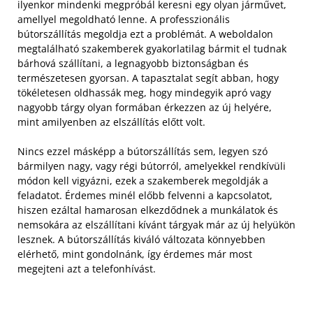
ilyenkor mindenki megpróbál keresni egy olyan járművet,
amellyel megoldható lenne. A professzionális
bútorszállítás megoldja ezt a problémát. A weboldalon
megtalálható szakemberek gyakorlatilag bármit el tudnak
bárhová szállítani, a legnagyobb biztonságban és
természetesen gyorsan. A tapasztalat segít abban, hogy
tökéletesen oldhassák meg, hogy mindegyik apró vagy
nagyobb tárgy olyan formában érkezzen az új helyére,
mint amilyenben az elszállítás előtt volt.
Nincs ezzel másképp a bútorszállítás sem, legyen szó
bármilyen nagy, vagy régi bútorról, amelyekkel rendkívüli
módon kell vigyázni, ezek a szakemberek megoldják a
feladatot. Érdemes minél előbb felvenni a kapcsolatot,
hiszen ezáltal hamarosan elkezdődnek a munkálatok és
nemsokára az elszállítani kívánt tárgyak már az új helyükön
lesznek. A bútorszállítás kiváló változata könnyebben
elérhető, mint gondolnánk, így érdemes már most
megejteni azt a telefonhívást.