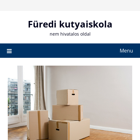
Skip
to
content
Füredi kutyaiskola
nem hivatalos oldal
Menu