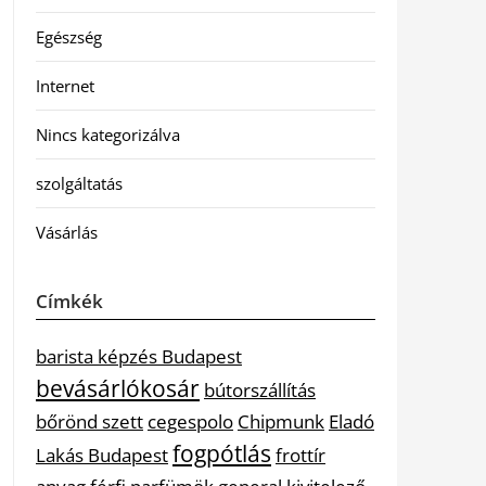
Egészség
Internet
Nincs kategorizálva
szolgáltatás
Vásárlás
Címkék
barista képzés Budapest
bevásárlókosár
bútorszállítás
bőrönd szett
cegespolo
Chipmunk
Eladó
fogpótlás
Lakás Budapest
frottír