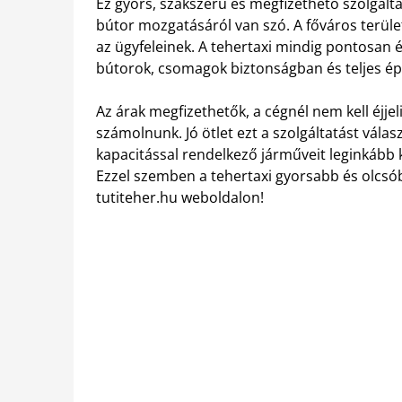
Ez gyors, szakszerű és megfizethető szolgált
bútor mozgatásáról van szó. A főváros terül
az ügyfeleinek. A tehertaxi mindig pontosan érk
bútorok, csomagok biztonságban és teljes é
Az árak megfizethetők, a cégnél nem kell éjjeli
számolnunk. Jó ötlet ezt a szolgáltatást vála
kapacitással rendelkező járműveit leginkább 
Ezzel szemben a tehertaxi gyorsabb és olcsó
tutiteher.hu weboldalon!