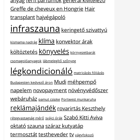
anyag
férfi parfümök
general kivitelező
Greffe de cheveux en Hongrie
Hair
transplant
hajvégápoló
infraszauna
keringető szivattyú
klíma
konvektor árak
kismama nadrág
könyvelés
költöztetés
környezetbarát
csomagolóanyagok
lábmelegítő szőnyeg
légkondicionáló
matricázás fóliázás
Mudi
méhpempő
Budapesten kedvező áron
napelem
novopayment
növényvédőszer
webáruház
pamut csipke
Portwest munkaruha
reklámajándék
rovarirtás Keszthely
Szabó Kitti Aviva
rétegvastagság mérő
svájci órák
oktató
szauna
száraz kutyatáp
termosztát
testheveder
tv
vágyfokozó