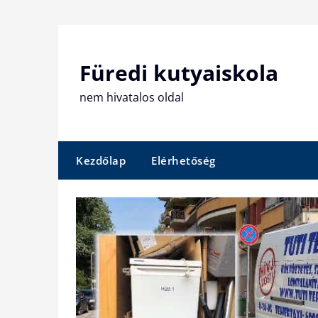
Skip
to
content
Füredi kutyaiskola
nem hivatalos oldal
Kezdőlap
Elérhetőség