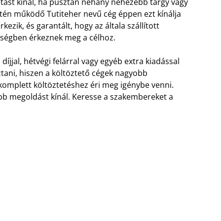
atást kínál, ha pusztán néhány nehezebb tárgy vagy
etén működő Tutiteher nevű cég éppen ezt kínálja
ezik, és garantált, hogy az általa szállított
pségben érkeznek meg a célhoz.
 díjjal, hétvégi felárral vagy egyéb extra kiadással
sztani, hiszen a költöztető cégek nagyobb
komplett költöztetéshez éri meg igénybe venni.
bb megoldást kínál. Keresse a szakembereket a