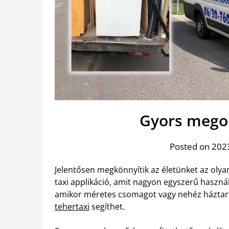
Gyors megol
Posted on 2023
Jelentősen megkönnyítik az életünket az olya
taxi applikáció, amit nagyon egyszerű haszná
amikor méretes csomagot vagy nehéz háztartá
tehertaxi
segíthet.