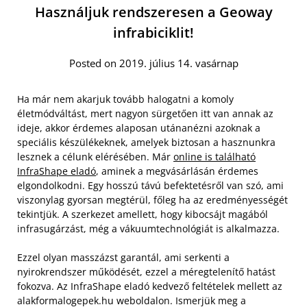
Használjuk rendszeresen a Geoway
infrabiciklit!
Posted on 2019. július 14. vasárnap
Ha már nem akarjuk tovább halogatni a komoly
életmódváltást, mert nagyon sürgetően itt van annak az
ideje, akkor érdemes alaposan utánanézni azoknak a
speciális készülékeknek, amelyek biztosan a hasznunkra
lesznek a célunk elérésében. Már
online is található
InfraShape eladó
, aminek a megvásárlásán érdemes
elgondolkodni. Egy hosszú távú befektetésről van szó, ami
viszonylag gyorsan megtérül, főleg ha az eredményességét
tekintjük. A szerkezet amellett, hogy kibocsájt magából
infrasugárzást, még a vákuumtechnológiát is alkalmazza.
Ezzel olyan masszázst garantál, ami serkenti a
nyirokrendszer működését, ezzel a méregtelenítő hatást
fokozva. Az InfraShape eladó kedvező feltételek mellett az
alakformalogepek.hu weboldalon. Ismerjük meg a