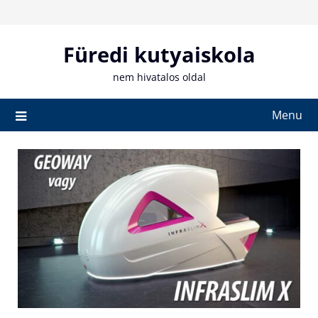
Skip
to
content
Füredi kutyaiskola
nem hivatalos oldal
Menu