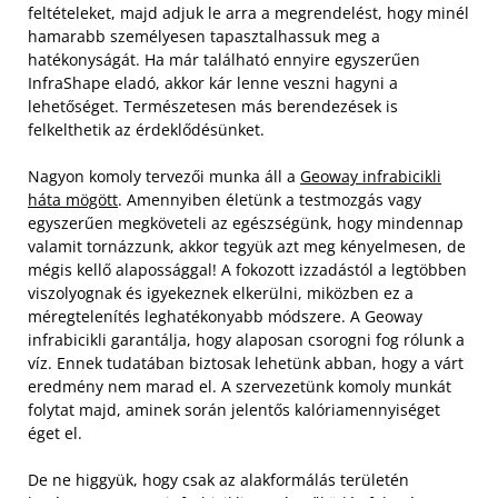
feltételeket, majd adjuk le arra a megrendelést, hogy minél
hamarabb személyesen tapasztalhassuk meg a
hatékonyságát. Ha már található ennyire egyszerűen
InfraShape eladó, akkor kár lenne veszni hagyni a
lehetőséget. Természetesen más berendezések is
felkelthetik az érdeklődésünket.
Nagyon komoly tervezői munka áll a
Geoway infrabicikli
háta mögött
. Amennyiben életünk a testmozgás vagy
egyszerűen megköveteli az egészségünk, hogy mindennap
valamit tornázzunk, akkor tegyük azt meg kényelmesen, de
mégis kellő alapossággal! A fokozott izzadástól a legtöbben
viszolyognak és igyekeznek elkerülni, miközben ez a
méregtelenítés leghatékonyabb módszere. A Geoway
infrabicikli garantálja, hogy alaposan csorogni fog rólunk a
víz. Ennek tudatában biztosak lehetünk abban, hogy a várt
eredmény nem marad el. A szervezetünk komoly munkát
folytat majd, aminek során jelentős kalóriamennyiséget
éget el.
De ne higgyük, hogy csak az alakformálás területén