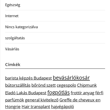
Egészség
Internet
Nincs kategorizálva
szolgáltatás
Vásárlás
Címkék
bevásárlókosár
barista képzés Budapest
bútorszállítás
bőrönd szett
cegespolo
Chipmunk
fogpótlás
Eladó Lakás Budapest
frottír anyag
férfi
parfümök
general kivitelező
Greffe de cheveux en
Hongrie
Hair transplant
hajvégápoló