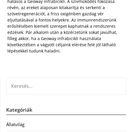
hatásos a Geoway infrabicikli. A szívműködés fokozása
révén, az ereket alaposan kitakarítja és serkenti a
szövetregenerációt, a friss oxigénben gazdag vér
eljuttatásával a fontos helyekre. Az immunrendszerünk
erősítésében kiemelt szerepet kaphatnak a rendszeres
edzések. Pár alkalom után a közérzetünk sokat javulhat,
főleg akkor, ha a Geoway infrabicikli használata
következtében a vágyott céljaink elérése felé jól látható
lépésekkel tudunk haladni.
KERESÉS:
Kategóriák
Állatvilág