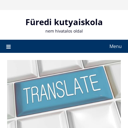
Skip
to
content
Füredi kutyaiskola
nem hivatalos oldal
Menu