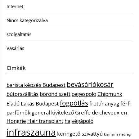
Internet
Nincs kategorizálva
szolgáltatás
Vásárlás
Címkék
bevásárlókosár
barista képzés Budapest
bútorszállítás
bőrönd szett
cegespolo
Chipmunk
fogpótlás
Eladó Lakás Budapest
frottír anyag
férfi
parfümök
general kivitelező
Greffe de cheveux en
Hongrie
Hair transplant
hajvégápoló
infraszauna
keringető szivattyú
kismama nadrág