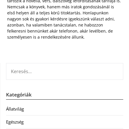
tartozik a novella, vers, dalszöveg lefordításának tarifája is.
Nemcsak a könyvek, hanem más iratok gondozásánál is
első helyen áll a teljes körű titoktartás. Honlapunkon
nagyon sok és gyakori kérdésre igyekszünk választ adni,
azonban, ha valamiben tanácstalan, ne habozzon
felkeresni bennünket akár telefonon, akár levélben, de
személyesen is a rendelkezésére állunk.
KERESÉS:
Kategóriák
Állatvilág
Egészség