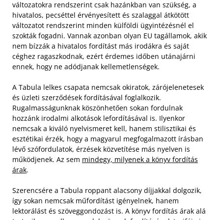
változatokra rendszerint csak hazánkban van szükség, a
hivatalos, pecséttel érvényesített és szalaggal átkötött
változatot rendszerint minden külföldi ügyintézésnél el
szokták fogadni. Vannak azonban olyan EU tagállamok, akik
nem bízzák a hivatalos fordítást más irodákra és saját
céghez ragaszkodnak, ezért érdemes időben utánajárni
ennek, hogy ne adódjanak kellemetlenségek.
A Tabula lelkes csapata nemcsak okiratok, zárójelenetesek
és üzleti szerződések fordításával foglalkozik.
Rugalmasságunknak köszönhetően sokan fordulnak
hozzánk irodalmi alkotások lefordításával is. Ilyenkor
nemcsak a kiváló nyelvismeret kell, hanem stilisztikai és
esztétikai érzék, hogy a magyarul megfogalmazott írásban
lévő szófordulatok, érzések közvetítése más nyelven is
működjenek. Az sem
mindegy, milyenek a könyv fordítás
árak
.
Szerencsére a Tabula roppant alacsony díjjakkal dolgozik,
így sokan nemcsak műfordítást igényelnek, hanem
lektorálást és szöveggondozást is. A könyv fordítás árak alá