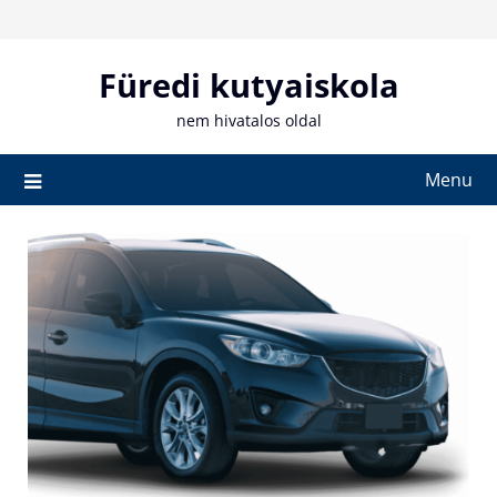
Skip
to
content
Füredi kutyaiskola
nem hivatalos oldal
Menu