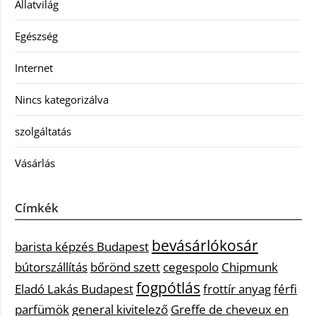
Állatvilág
Egészség
Internet
Nincs kategorizálva
szolgáltatás
Vásárlás
Címkék
bevásárlókosár
barista képzés Budapest
bútorszállítás
bőrönd szett
cegespolo
Chipmunk
fogpótlás
Eladó Lakás Budapest
frottír anyag
férfi
parfümök
general kivitelező
Greffe de cheveux en