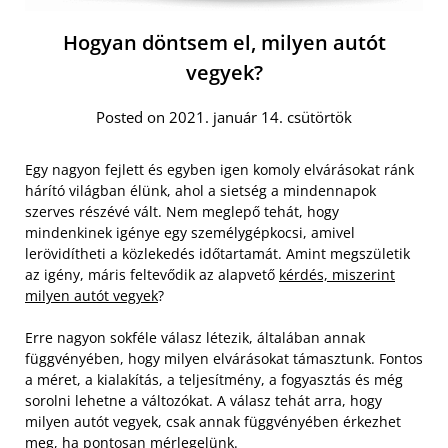
Hogyan döntsem el, milyen autót
vegyek?
Posted on 2021. január 14. csütörtök
Egy nagyon fejlett és egyben igen komoly elvárásokat ránk
hárító világban élünk, ahol a sietség a mindennapok
szerves részévé vált. Nem meglepő tehát, hogy
mindenkinek igénye egy személygépkocsi, amivel
lerövidítheti a közlekedés időtartamát. Amint megszületik
az igény, máris feltevődik az alapvető
kérdés, miszerint
milyen autót vegyek
?
Erre nagyon sokféle válasz létezik, általában annak
függvényében, hogy milyen elvárásokat támasztunk. Fontos
a méret, a kialakítás, a teljesítmény, a fogyasztás és még
sorolni lehetne a változókat. A válasz tehát arra, hogy
milyen autót vegyek, csak annak függvényében érkezhet
meg, ha pontosan mérlegelünk.