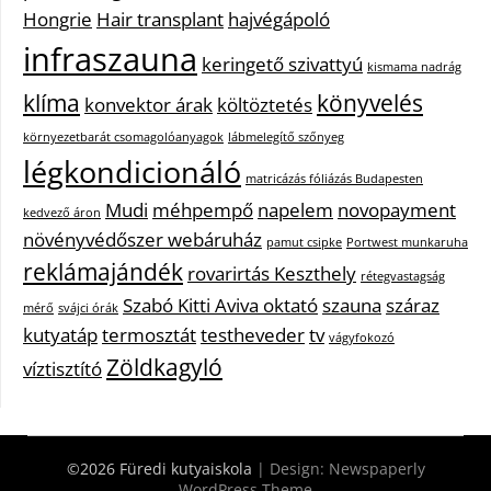
Hongrie
Hair transplant
hajvégápoló
infraszauna
keringető szivattyú
kismama nadrág
klíma
könyvelés
konvektor árak
költöztetés
környezetbarát csomagolóanyagok
lábmelegítő szőnyeg
légkondicionáló
matricázás fóliázás Budapesten
Mudi
méhpempő
napelem
novopayment
kedvező áron
növényvédőszer webáruház
pamut csipke
Portwest munkaruha
reklámajándék
rovarirtás Keszthely
rétegvastagság
Szabó Kitti Aviva oktató
szauna
száraz
mérő
svájci órák
kutyatáp
termosztát
testheveder
tv
vágyfokozó
Zöldkagyló
víztisztító
©2026 Füredi kutyaiskola
| Design:
Newspaperly
WordPress Theme